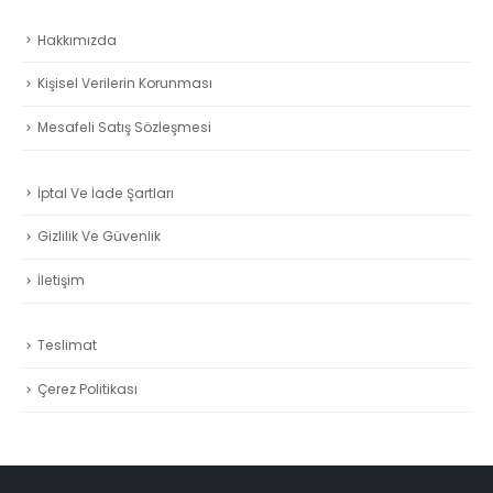
100.00₺.
fiyat:
:
80.00₺
90.00₺.
00₺.
Hakkımızda
Kişisel Verilerin Korunması
Mesafeli Satış Sözleşmesi
İptal Ve İade Şartları
Gizlilik Ve Güvenlik
İletişim
Teslimat
Çerez Politikası