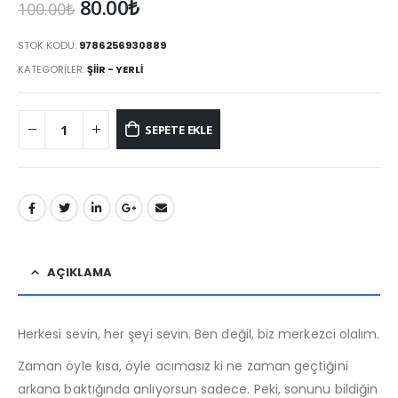
Orijinal
Şu
80.00
₺
100.00
₺
fiyat:
andaki
100.00₺.
fiyat:
STOK KODU:
9786256930889
80.00₺.
KATEGORILER:
ŞIIR - YERLI
SEPETE EKLE
AÇIKLAMA
Herkesi sevin, her şeyi sevin. Ben değil, biz merkezci olalım.
Zaman öyle kısa, öyle acımasız ki ne zaman geçtiğini
arkana baktığında anlıyorsun sadece. Peki, sonunu bildiğin