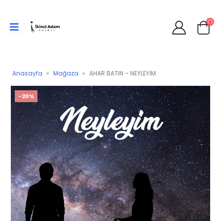
Anasayfa
»
Mağaza
»
AHAR BATIN – NEYLEYİM
-20%