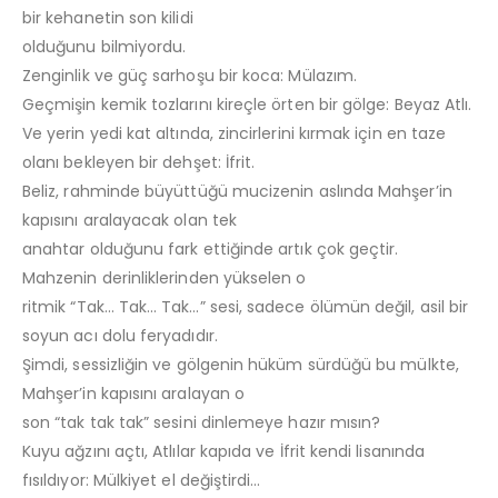
bir kehanetin son kilidi
olduğunu bilmiyordu.
Zenginlik ve güç sarhoşu bir koca: Mülazım.
Geçmişin kemik tozlarını kireçle örten bir gölge: Beyaz Atlı.
Ve yerin yedi kat altında, zincirlerini kırmak için en taze
olanı bekleyen bir dehşet: İfrit.
Beliz, rahminde büyüttüğü mucizenin aslında Mahşer’in
kapısını aralayacak olan tek
anahtar olduğunu fark ettiğinde artık çok geçtir.
Mahzenin derinliklerinden yükselen o
ritmik “Tak… Tak… Tak…” sesi, sadece ölümün değil, asil bir
soyun acı dolu feryadıdır.
Şimdi, sessizliğin ve gölgenin hüküm sürdüğü bu mülkte,
Mahşer’in kapısını aralayan o
son “tak tak tak” sesini dinlemeye hazır mısın?
Kuyu ağzını açtı, Atlılar kapıda ve İfrit kendi lisanında
fısıldıyor: Mülkiyet el değiştirdi…