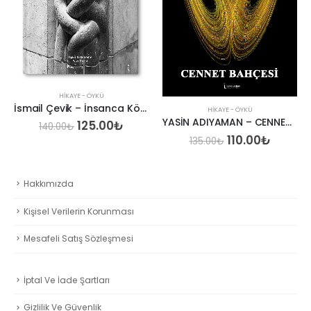
HIKAYE - ÖYKÜ
İsmail Çevik – İnsanca Kötülük
HIKAYE - ÖYKÜ
YASİN ADIYAMAN – CENNET BAHÇESİ
Orijinal
Şu
125.00
₺
140.00
₺
aki
fiyat:
andaki
Orijinal
Şu
110.00
₺
135.00
₺
:
140.00₺.
fiyat:
fiyat:
andak
00₺.
125.00₺.
135.00₺.
fiyat:
110.00₺
Hakkımızda
Kişisel Verilerin Korunması
Mesafeli Satış Sözleşmesi
İptal Ve İade Şartları
Gizlilik Ve Güvenlik