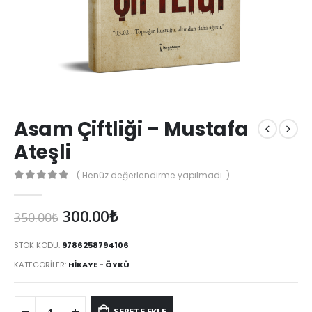
Asam Çiftliği – Mustafa
Ateşli
( Henüz değerlendirme yapılmadı. )
0
Orijinal
Şu
300.00
₺
350.00
₺
fiyat:
andaki
350.00₺.
fiyat:
STOK KODU:
9786258794106
300.00₺.
KATEGORILER:
HIKAYE - ÖYKÜ
SEPETE EKLE