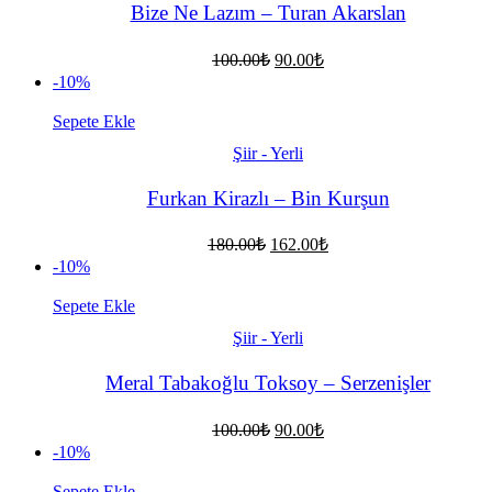
Bize Ne Lazım – Turan Akarslan
Orijinal
Şu
100.00
₺
90.00
₺
fiyat:
andaki
-10%
fiyat:
100.00₺.
90.00₺.
Sepete Ekle
Şiir - Yerli
Furkan Kirazlı – Bin Kurşun
Orijinal
Şu
180.00
₺
162.00
₺
fiyat:
andaki
-10%
fiyat:
180.00₺.
162.00₺.
Sepete Ekle
Şiir - Yerli
Meral Tabakoğlu Toksoy – Serzenişler
Orijinal
Şu
100.00
₺
90.00
₺
fiyat:
andaki
-10%
fiyat:
100.00₺.
90.00₺.
Sepete Ekle