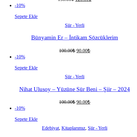
fiyat:
andaki
-10%
fiyat:
150.00₺.
120.00₺.
Sepete Ekle
Şiir - Yerli
Bünyamin Er – İntikam Sözcüklerim
Orijinal
Şu
100.00
₺
90.00
₺
fiyat:
andaki
-10%
fiyat:
100.00₺.
90.00₺.
Sepete Ekle
Şiir - Yerli
Nihat Ulusoy – Yüzüne Sür Beni – Şiir – 2024
Orijinal
Şu
100.00
₺
90.00
₺
fiyat:
andaki
-10%
fiyat:
100.00₺.
90.00₺.
Sepete Ekle
Edebiyat
,
Kitaplarımız
,
Şiir - Yerli