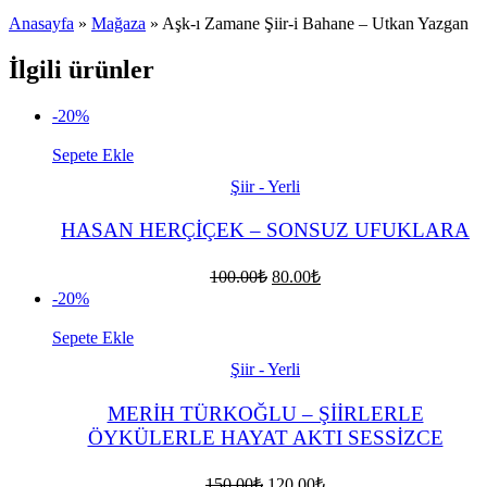
Anasayfa
»
Mağaza
»
Aşk-ı Zamane Şiir-i Bahane – Utkan Yazgan
İlgili ürünler
-20%
Sepete Ekle
Şiir - Yerli
HASAN HERÇİÇEK – SONSUZ UFUKLARA
Orijinal
Şu
100.00
₺
80.00
₺
fiyat:
andaki
-20%
fiyat:
100.00₺.
80.00₺.
Sepete Ekle
Şiir - Yerli
MERİH TÜRKOĞLU – ŞİİRLERLE
ÖYKÜLERLE HAYAT AKTI SESSİZCE
Orijinal
Şu
150.00
₺
120.00
₺