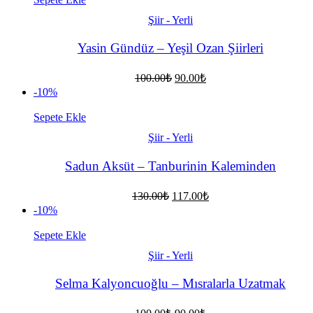
Şiir - Yerli
Yasin Gündüz – Yeşil Ozan Şiirleri
Orijinal
Şu
100.00
₺
90.00
₺
fiyat:
andaki
-10%
fiyat:
100.00₺.
90.00₺.
Sepete Ekle
Şiir - Yerli
Sadun Aksüt – Tanburinin Kaleminden
Orijinal
Şu
130.00
₺
117.00
₺
fiyat:
andaki
-10%
fiyat:
130.00₺.
117.00₺.
Sepete Ekle
Şiir - Yerli
Selma Kalyoncuoğlu – Mısralarla Uzatmak
Orijinal
Şu