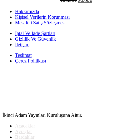
100.00
₺
90.00
₺
fiyat:
andaki
fiyat:
100.00₺.
Hakkımızda
90.00₺.
Kişisel Verilerin Korunması
Mesafeli Satış Sözleşmesi
İptal Ve İade Şartları
Gizlilik Ve Güvenlik
İletişim
Teslimat
Çerez Politikası
İkinci Adam Yayınları Kuruluşuna Aittir.
Açacaklar
Ayraçlar
Bardaklar