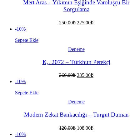
Mert Aras – Yıkımın Eşiğinde Varoluşçu Bir
Sorgulama
Orijinal
Şu
250.00
₺
225.00
₺
fiyat:
andaki
-10%
fiyat:
250.00₺.
225.00₺.
Sepete Ekle
Deneme
K,. 2072 – Türkhun Petekçi
Orijinal
Şu
260.00
₺
235.00
₺
fiyat:
andaki
-10%
fiyat:
260.00₺.
235.00₺.
Sepete Ekle
Deneme
Modern Zekat Bankacılığı – Turgut Duman
Orijinal
Şu
120.00
₺
108.00
₺
fiyat:
andaki
-10%
fiyat:
120.00₺.