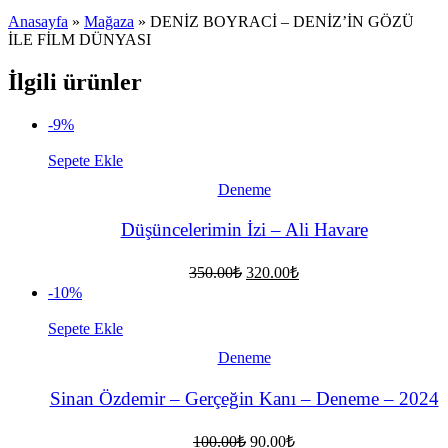
Anasayfa
»
Mağaza
»
DENİZ BOYRACİ – DENİZ’İN GÖZÜ
İLE FİLM DÜNYASI
İlgili ürünler
-9%
Sepete Ekle
Deneme
Düşüncelerimin İzi – Ali Havare
Orijinal
Şu
350.00
₺
320.00
₺
fiyat:
andaki
-10%
fiyat:
350.00₺.
320.00₺.
Sepete Ekle
Deneme
Sinan Özdemir – Gerçeğin Kanı – Deneme – 2024
Orijinal
Şu
100.00
₺
90.00
₺