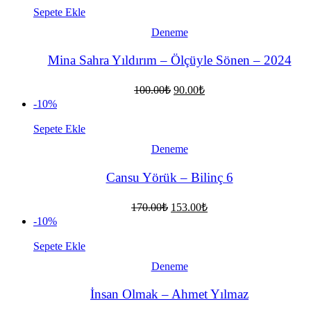
108.00₺.
Sepete Ekle
Deneme
Mina Sahra Yıldırım – Ölçüyle Sönen – 2024
Orijinal
Şu
100.00
₺
90.00
₺
fiyat:
andaki
-10%
fiyat:
100.00₺.
90.00₺.
Sepete Ekle
Deneme
Cansu Yörük – Bilinç 6
Orijinal
Şu
170.00
₺
153.00
₺
fiyat:
andaki
-10%
fiyat:
170.00₺.
153.00₺.
Sepete Ekle
Deneme
İnsan Olmak – Ahmet Yılmaz