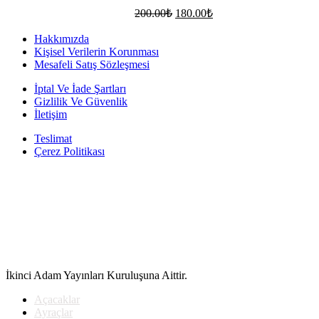
Orijinal
Şu
200.00
₺
180.00
₺
fiyat:
andaki
fiyat:
200.00₺.
Hakkımızda
180.00₺.
Kişisel Verilerin Korunması
Mesafeli Satış Sözleşmesi
İptal Ve İade Şartları
Gizlilik Ve Güvenlik
İletişim
Teslimat
Çerez Politikası
İkinci Adam Yayınları Kuruluşuna Aittir.
Açacaklar
Ayraçlar