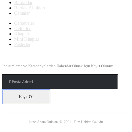
Bardaklar
Bardak Altlıkları
Çantalar
Çerçeveler
Defterler
Kitaplar
Mini Kitaplar
Posterler
Bülten Kayıt
İndirimlerde ve Kampanyalardan Haberdar Olmak İçin Kayıt Olunuz.
İkinci Adam Dükkan. © 2021. Tüm Hakları Saklıdır.