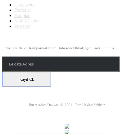
Çerçeveler
Defterler
Kitaplar
Mini Kitaplar
Posterler
Bülten Kayıt
İndirimlerde ve Kampanyalardan Haberdar Olmak İçin Kayıt Olunuz.
İkinci Adam Dükkan. © 2021. Tüm Hakları Saklıdır.