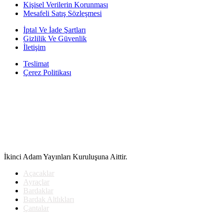
117.00₺.
Kişisel Verilerin Korunması
Mesafeli Satış Sözleşmesi
İptal Ve İade Şartları
Gizlilik Ve Güvenlik
İletişim
Teslimat
Çerez Politikası
İkinci Adam Yayınları Kuruluşuna Aittir.
Açacaklar
Ayraçlar
Bardaklar
Bardak Altlıkları
Çantalar