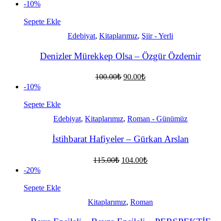
fiyat:
andaki
-10%
fiyat:
84.00₺.
68.00₺.
Sepete Ekle
Edebiyat
,
Kitaplarımız
,
Şiir - Yerli
Denizler Mürekkep Olsa – Özgür Özdemir
Orijinal
Şu
100.00
₺
90.00
₺
fiyat:
andaki
-10%
fiyat:
100.00₺.
90.00₺.
Sepete Ekle
Edebiyat
,
Kitaplarımız
,
Roman - Günümüz
İstihbarat Hafiyeler – Gürkan Arslan
Orijinal
Şu
115.00
₺
104.00
₺
fiyat:
andaki
-20%
fiyat:
115.00₺.
104.00₺.
Sepete Ekle
Kitaplarımız
,
Roman