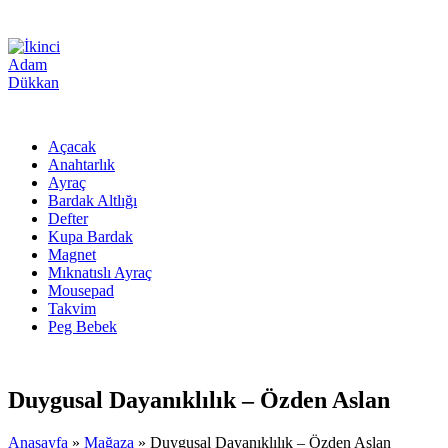
Açacak
Anahtarlık
Ayraç
Bardak Altlığı
Defter
Kupa Bardak
Magnet
Mıknatıslı Ayraç
Mousepad
Takvim
Peg Bebek
Duygusal Dayanıklılık – Özden Aslan
Anasayfa
»
Mağaza
»
Duygusal Dayanıklılık – Özden Aslan