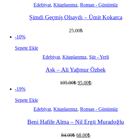
90.00₺.
Edebiyat
,
Kitaplarımız
,
Roman - Günümüz
Şimdi Geçmiş Olsaydı – Ümit Kokarca
25.00
₺
-10%
Sepete Ekle
Edebiyat
,
Kitaplarımız
,
Şiir - Yerli
Aşk – Ali Yağmur Özbek
Orijinal
Şu
105.00
₺
95.00
₺
fiyat:
andaki
-19%
fiyat:
105.00₺.
95.00₺.
Sepete Ekle
Edebiyat
,
Kitaplarımız
,
Roman - Günümüz
Beni Hafife Alma – Nil Ergü Muradoğlu
Orijinal
Şu
84.00
₺
68.00
₺