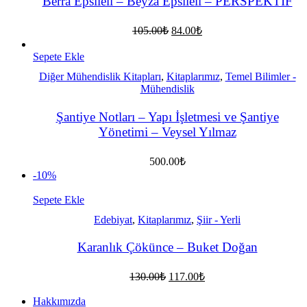
Berra Epsileli – Beyza Epsileli – PERSPEKTİF
Orijinal
Şu
105.00
₺
84.00
₺
fiyat:
andaki
fiyat:
105.00₺.
Sepete Ekle
84.00₺.
Diğer Mühendislik Kitapları
,
Kitaplarımız
,
Temel Bilimler -
Mühendislik
Şantiye Notları – Yapı İşletmesi ve Şantiye
Yönetimi – Veysel Yılmaz
500.00
₺
-10%
Sepete Ekle
Edebiyat
,
Kitaplarımız
,
Şiir - Yerli
Karanlık Çökünce – Buket Doğan
Orijinal
Şu
130.00
₺
117.00
₺
fiyat:
andaki
fiyat:
130.00₺.
Hakkımızda