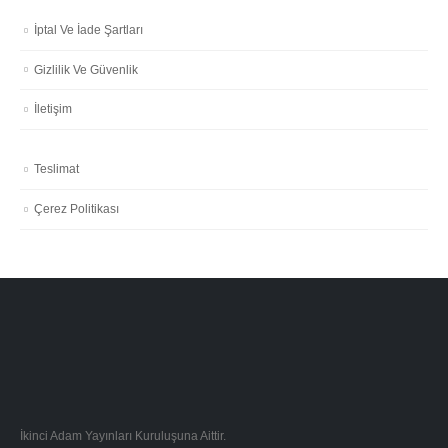
İptal Ve İade Şartları
Gizlilik Ve Güvenlik
İletişim
Teslimat
Çerez Politikası
İkinci Adam Yayınları Kuruluşuna Aittir.