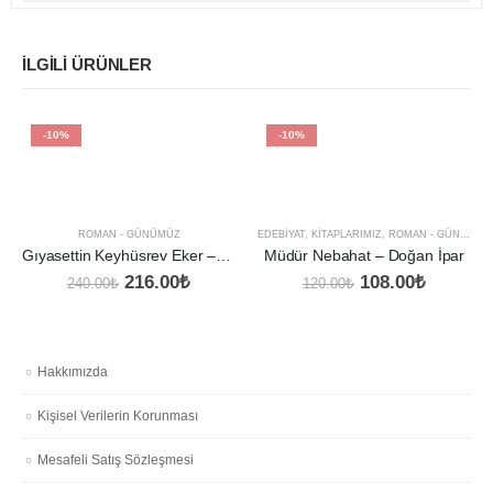
İLGILI ÜRÜNLER
-10%
-10%
ROMAN - GÜNÜMÜZ
EDEBIYAT
,
KITAPLARIMIZ
,
ROMAN - GÜNÜMÜZ
Gıyasettin Keyhüsrev Eker – Genleri Kontrol Edilenler
Müdür Nebahat – Doğan İpar
Orijinal
Şu
Orijinal
Şu
216.00
₺
108.00
₺
240.00
₺
120.00
₺
fiyat:
andaki
fiyat:
andaki
240.00₺.
fiyat:
120.00₺.
fiyat:
216.00₺.
108.00₺
Hakkımızda
Kişisel Verilerin Korunması
Mesafeli Satış Sözleşmesi