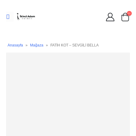
Anasayfa
»
Mağaza
»
FATİH KOT – SEVGİLİ BELLA