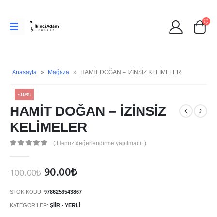
Anasayfa
»
Mağaza
»
HAMİT DOĞAN – İZİNSİZ KELİMELER
-10%
HAMİT DOĞAN – İZİNSİZ
KELİMELER
( Henüz değerlendirme yapılmadı. )
0
Orijinal
Şu
90.00
₺
100.00
₺
fiyat:
andaki
100.00₺.
fiyat:
STOK KODU:
9786256543867
90.00₺.
KATEGORILER:
ŞIIR - YERLI