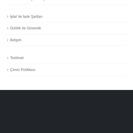
İptal Ve İade Şartları
Gizlilik Ve Güvenlik
İletişim
Teslimat
Çerez Politikası