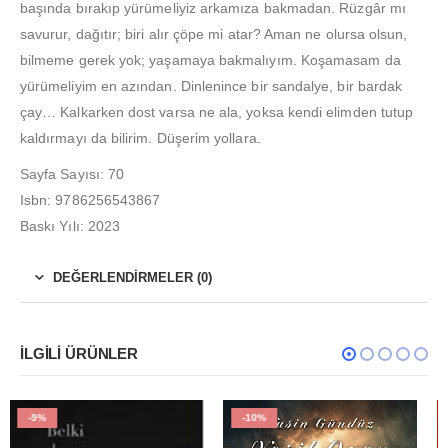
başında bırakıp yürümeliyiz arkamıza bakmadan. Rüzgâr mı
savurur, dağıtır; biri alır çöpe mi atar? Aman ne olursa olsun,
bilmeme gerek yok; yaşamaya bakmalıyım. Koşamasam da
yürümeliyim en azından. Dinlenince bir sandalye, bir bardak
çay… Kalkarken dost varsa ne ala, yoksa kendi elimden tutup
kaldırmayı da bilirim. Düşerim yollara.
Sayfa Sayısı: 70
Isbn: 9786256543867
Baskı Yılı: 2023
DEĞERLENDIRMELER (0)
İLGILI ÜRÜNLER
-10%
-10%