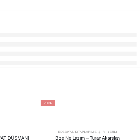
-10%
EDEBIYAT
,
KITAPLARIMIZ
,
ŞIIR - YERLI
YAT DÜŞMANI
Bize Ne Lazım – Turan Akarslan