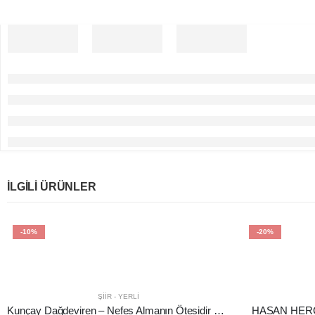
İLGILI ÜRÜNLER
-10%
-20%
ŞIIR - YERLI
Kunçay Dağdeviren – Nefes Almanın Ötesidir Yaşamak – Şiir
HASAN HER