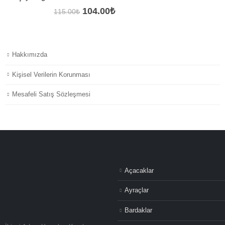
Orijinal
Şu
104.00
₺
115.00
₺
fiyat:
andaki
115.00₺.
fiyat:
104.00₺.
Hakkımızda
Kişisel Verilerin Korunması
Mesafeli Satış Sözleşmesi
Açacaklar
Ayraçlar
Bardaklar