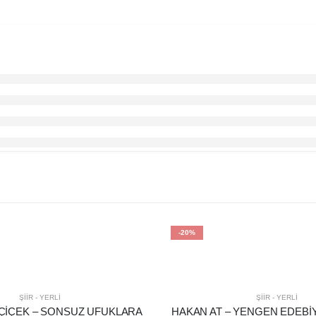
-20%
ŞIIR - YERLI
ŞIIR - YERLI
ÇİÇEK – SONSUZ UFUKLARA
HAKAN AT – YENGEN EDEBİ