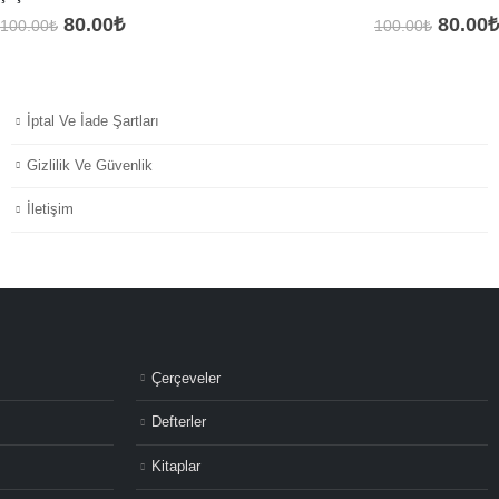
Orijinal
Şu
Orijina
80.00
₺
80.00
₺
100.00
₺
100.00
₺
fiyat:
andaki
fiyat:
100.00₺.
fiyat:
100.00
80.00₺.
İptal Ve İade Şartları
Gizlilik Ve Güvenlik
İletişim
Çerçeveler
Defterler
Kitaplar