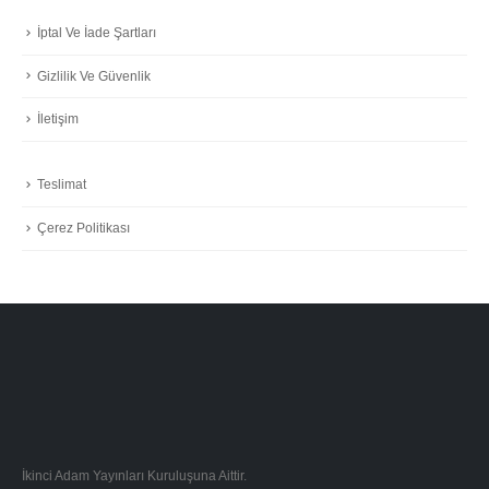
İptal Ve İade Şartları
Gizlilik Ve Güvenlik
İletişim
Teslimat
Çerez Politikası
İkinci Adam Yayınları Kuruluşuna Aittir.