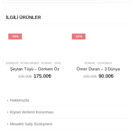
İLGILI ÜRÜNLER
-10%
-10%
EDEBIYAT
,
KITAPLARIMIZ
,
ROMAN - GÜNÜMÜZ
ROMAN - GÜNÜMÜZ
Şeytan Tüyü – Görkem Öz
Ömer Duran – 3 Dünya
Orijinal
Şu
Orijinal
Şu
175.00
₺
90.00
₺
195.00
₺
100.00
₺
fiyat:
andaki
fiyat:
andaki
195.00₺.
fiyat:
100.00₺.
fiyat:
175.00₺.
90.00₺.
Hakkımızda
Kişisel Verilerin Korunması
Mesafeli Satış Sözleşmesi