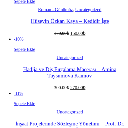
108.00₺.
Sepete Ekle
Roman - Günümüz
,
Uncategorized
Hüseyin Özkan Kaya – Kedidir İşte
Orijinal
Şu
170.00
₺
150.00
₺
fiyat:
andaki
-10%
fiyat:
170.00₺.
150.00₺.
Sepete Ekle
Uncategorized
Hadija ve Diş Fırçalama Macerası – Amina
Taysumova Kaimov
Orijinal
Şu
300.00
₺
270.00
₺
fiyat:
andaki
-11%
fiyat:
300.00₺.
270.00₺.
Sepete Ekle
Uncategorized
İnşaat Projelerinde Sözleşme Yönetimi – Prof. Dr.