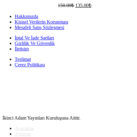
Orijinal
Şu
150.00
₺
135.00
₺
fiyat:
andaki
fiyat:
150.00₺.
Hakkımızda
135.00₺.
Kişisel Verilerin Korunması
Mesafeli Satış Sözleşmesi
İptal Ve İade Şartları
Gizlilik Ve Güvenlik
İletişim
Teslimat
Çerez Politikası
İkinci Adam Yayınları Kuruluşuna Aittir.
Açacaklar
Ayraçlar