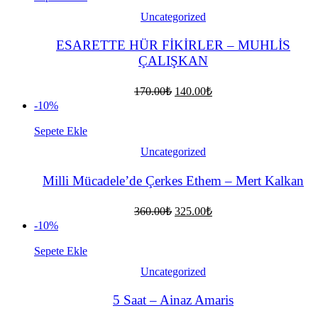
Uncategorized
ESARETTE HÜR FİKİRLER – MUHLİS
ÇALIŞKAN
Orijinal
Şu
170.00
₺
140.00
₺
fiyat:
andaki
-10%
fiyat:
170.00₺.
140.00₺.
Sepete Ekle
Uncategorized
Milli Mücadele’de Çerkes Ethem – Mert Kalkan
Orijinal
Şu
360.00
₺
325.00
₺
fiyat:
andaki
-10%
fiyat:
360.00₺.
325.00₺.
Sepete Ekle
Uncategorized
5 Saat – Ainaz Amaris