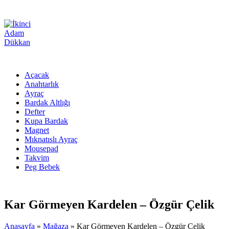
Açacak
Anahtarlık
Ayraç
Bardak Altlığı
Defter
Kupa Bardak
Magnet
Mıknatıslı Ayraç
Mousepad
Takvim
Peg Bebek
Kar Görmeyen Kardelen – Özgür Çelik
Anasayfa
»
Mağaza
»
Kar Görmeyen Kardelen – Özgür Çelik