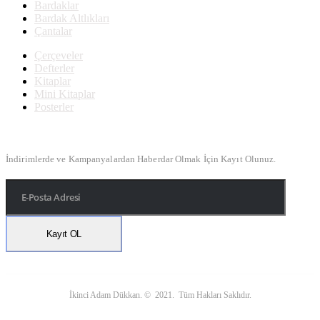
Bardaklar
Bardak Altlıkları
Çantalar
Çerçeveler
Defterler
Kitaplar
Mini Kitaplar
Posterler
Bülten Kayıt
İndirimlerde ve Kampanyalardan Haberdar Olmak İçin Kayıt Olunuz.
İkinci Adam Dükkan. © 2021. Tüm Hakları Saklıdır.