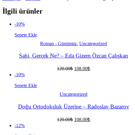
İlgili ürünler
-10%
Sepete Ekle
Roman - Günümüz
,
Uncategorized
Sahi, Gerçek Ne? – Eda Gizem Özcan Çalışkan
Orijinal
Şu
120.00
₺
108.00
₺
fiyat:
andaki
-10%
fiyat:
120.00₺.
108.00₺.
Sepete Ekle
Uncategorized
Doğu Ortodoksluk Üzerine – Radoslav Bazarov
Orijinal
Şu
120.00
₺
108.00
₺
fiyat:
andaki
-12%
fiyat:
120.00₺.