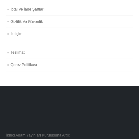
İptal Ve İade Şartları
Gizlilik Ve Güvenlik
İletişim
Teslimat
Çerez Politikası
İkinci Adam Yayınları Kuruluşuna Aittir.