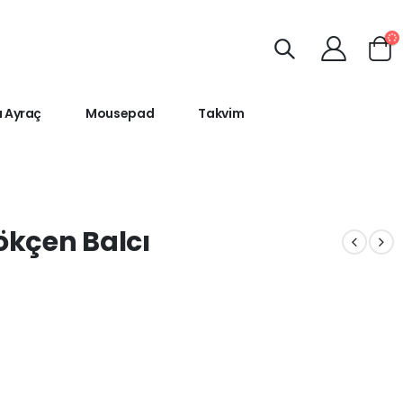
ı Ayraç
Mousepad
Takvim
ökçen Balcı