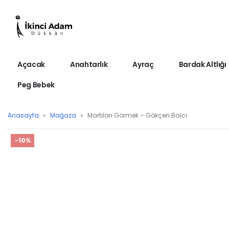
Açacak
Anahtarlık
Ayraç
Bardak Altlığı
Peg Bebek
Anasayfa
»
Mağaza
»
Martıları Görmek – Gökçen Balcı
-10%