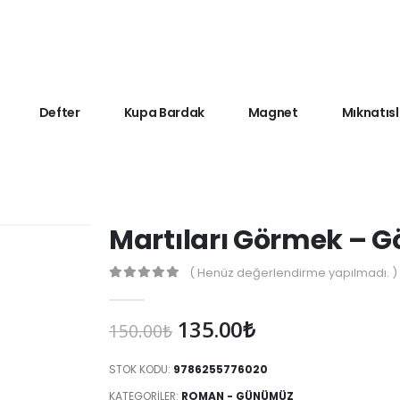
Defter
Kupa Bardak
Magnet
Mıknatısl
Martıları Görmek – G
( Henüz değerlendirme yapılmadı. )
0
Orijinal
Şu
135.00
₺
150.00
₺
fiyat:
andaki
150.00₺.
fiyat:
STOK KODU:
9786255776020
135.00₺.
KATEGORILER:
ROMAN - GÜNÜMÜZ