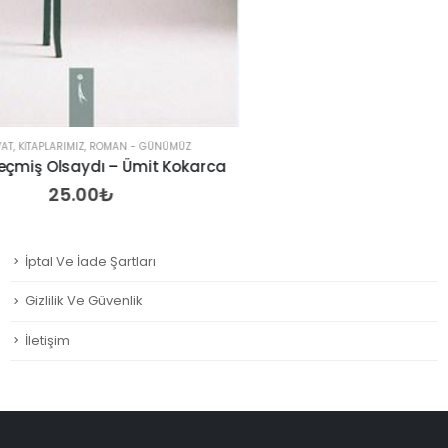
ITAPLARIMIZ
,
ROMAN - GÜNÜMÜZ
iş Olsaydı – Ümit Kokarca
25.00
₺
İptal Ve İade Şartları
Gizlilik Ve Güvenlik
İletişim