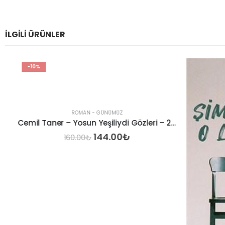
İLGILI ÜRÜNLER
-10%
ROMAN - GÜNÜMÜZ
Cemil Taner – Yosun Yeşiliydi Gözleri – 2024
Orijinal
Şu
144.00
₺
160.00
₺
fiyat:
andaki
160.00₺.
fiyat:
144.00₺.