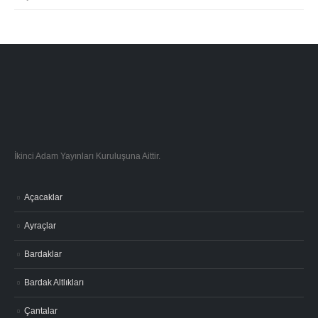
İkinci Adam Yayınları Kuruluşuna Aittir.
Açacaklar
Ayraçlar
Bardaklar
Bardak Altlıkları
Çantalar