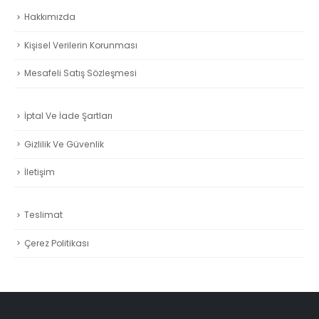
Kişisel Verilerin Korunması
Mesafeli Satış Sözleşmesi
İptal Ve İade Şartları
aki
t:
00₺.
Gizlilik Ve Güvenlik
İletişim
Teslimat
Çerez Politikası