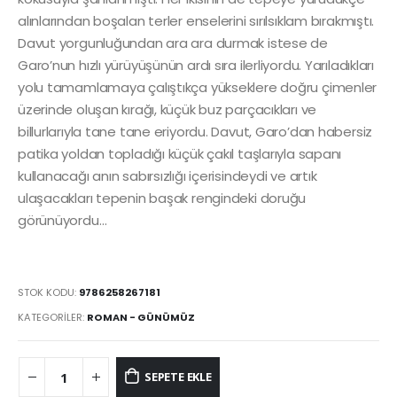
alınlarından boşalan terler enselerini sırılsıklam bırakmıştı.
Davut yorgunluğundan ara ara durmak istese de
Garo’nun hızlı yürüyüşünün ardı sıra ilerliyordu. Yarıladıkları
yolu tamamlamaya çalıştıkça yükseklere doğru çimenler
üzerinde oluşan kırağı, küçük buz parçacıkları ve
billurlarıyla tane tane eriyordu. Davut, Garo’dan habersiz
patika yoldan topladığı küçük çakıl taşlarıyla sapanı
kullanacağı anın sabırsızlığı içerisindeydi ve artık
ulaşacakları tepenin başak rengindeki doruğu
görünüyordu…
STOK KODU:
9786258267181
KATEGORILER:
ROMAN - GÜNÜMÜZ
SEPETE EKLE