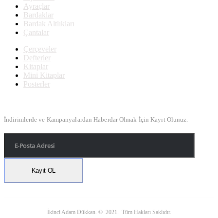
Ayraçlar
Bardaklar
Bardak Altlıkları
Çantalar
Çerçeveler
Defterler
Kitaplar
Mini Kitaplar
Posterler
Bülten Kayıt
İndirimlerde ve Kampanyalardan Haberdar Olmak İçin Kayıt Olunuz.
İkinci Adam Dükkan. © 2021. Tüm Hakları Saklıdır.