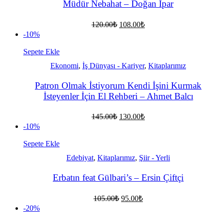
Müdür Nebahat – Doğan İpar
Orijinal
Şu
120.00
₺
108.00
₺
fiyat:
andaki
-10%
fiyat:
120.00₺.
108.00₺.
Sepete Ekle
Ekonomi
,
İş Dünyası - Kariyer
,
Kitaplarımız
Patron Olmak İstiyorum Kendi İşini Kurmak
İsteyenler İçin El Rehberi – Ahmet Balcı
Orijinal
Şu
145.00
₺
130.00
₺
fiyat:
andaki
-10%
fiyat:
145.00₺.
130.00₺.
Sepete Ekle
Edebiyat
,
Kitaplarımız
,
Şiir - Yerli
Erbatın feat Gülbari’s – Ersin Çiftçi
Orijinal
Şu
105.00
₺
95.00
₺
fiyat:
andaki
-20%
fiyat:
105.00₺.