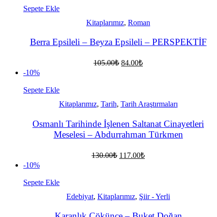
95.00₺.
Sepete Ekle
Kitaplarımız
,
Roman
Berra Epsileli – Beyza Epsileli – PERSPEKTİF
Orijinal
Şu
105.00
₺
84.00
₺
fiyat:
andaki
-10%
fiyat:
105.00₺.
84.00₺.
Sepete Ekle
Kitaplarımız
,
Tarih
,
Tarih Araştırmaları
Osmanlı Tarihinde İşlenen Saltanat Cinayetleri
Meselesi – Abdurrahman Türkmen
Orijinal
Şu
130.00
₺
117.00
₺
fiyat:
andaki
-10%
fiyat:
130.00₺.
117.00₺.
Sepete Ekle
Edebiyat
,
Kitaplarımız
,
Şiir - Yerli
Karanlık Çökünce – Buket Doğan