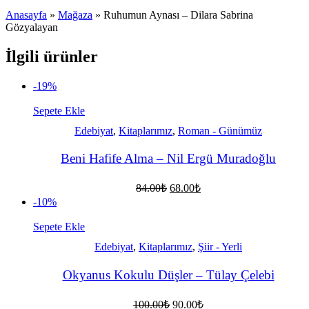
Anasayfa
»
Mağaza
»
Ruhumun Aynası – Dilara Sabrina
Gözyalayan
İlgili ürünler
-19%
Sepete Ekle
Edebiyat
,
Kitaplarımız
,
Roman - Günümüz
Beni Hafife Alma – Nil Ergü Muradoğlu
Orijinal
Şu
84.00
₺
68.00
₺
fiyat:
andaki
-10%
fiyat:
84.00₺.
68.00₺.
Sepete Ekle
Edebiyat
,
Kitaplarımız
,
Şiir - Yerli
Okyanus Kokulu Düşler – Tülay Çelebi
Orijinal
Şu
100.00
₺
90.00
₺