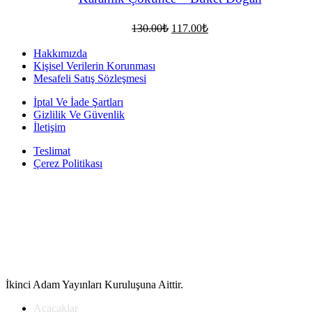
Orijinal
Şu
130.00
₺
117.00
₺
fiyat:
andaki
fiyat:
130.00₺.
Hakkımızda
117.00₺.
Kişisel Verilerin Korunması
Mesafeli Satış Sözleşmesi
İptal Ve İade Şartları
Gizlilik Ve Güvenlik
İletişim
Teslimat
Çerez Politikası
İkinci Adam Yayınları Kuruluşuna Aittir.
Açacaklar