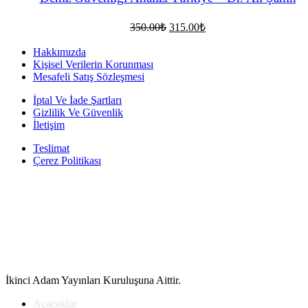
Orijinal
Şu
350.00
₺
315.00
₺
fiyat:
andaki
fiyat:
350.00₺.
Hakkımızda
315.00₺.
Kişisel Verilerin Korunması
Mesafeli Satış Sözleşmesi
İptal Ve İade Şartları
Gizlilik Ve Güvenlik
İletişim
Teslimat
Çerez Politikası
İkinci Adam Yayınları Kuruluşuna Aittir.
Açacaklar