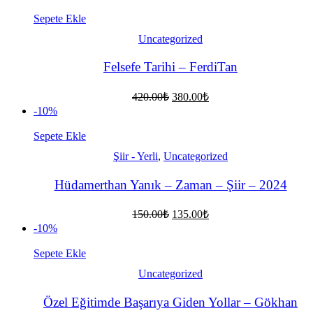
fiyat:
150.00₺.
135.00₺.
Sepete Ekle
Uncategorized
Felsefe Tarihi – FerdiTan
Orijinal
Şu
420.00
₺
380.00
₺
fiyat:
andaki
-10%
fiyat:
420.00₺.
380.00₺.
Sepete Ekle
Şiir - Yerli
,
Uncategorized
Hüdamerthan Yanık – Zaman – Şiir – 2024
Orijinal
Şu
150.00
₺
135.00
₺
fiyat:
andaki
-10%
fiyat:
150.00₺.
135.00₺.
Sepete Ekle
Uncategorized
Özel Eğitimde Başarıya Giden Yollar – Gökhan