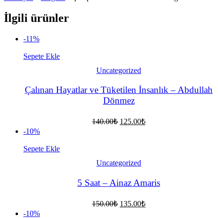
İlgili ürünler
-11%
Sepete Ekle
Uncategorized
Çalınan Hayatlar ve Tüketilen İnsanlık – Abdullah
Dönmez
Orijinal
Şu
140.00
₺
125.00
₺
fiyat:
andaki
-10%
fiyat:
140.00₺.
125.00₺.
Sepete Ekle
Uncategorized
5 Saat – Ainaz Amaris
Orijinal
Şu
150.00
₺
135.00
₺
fiyat:
andaki
-10%