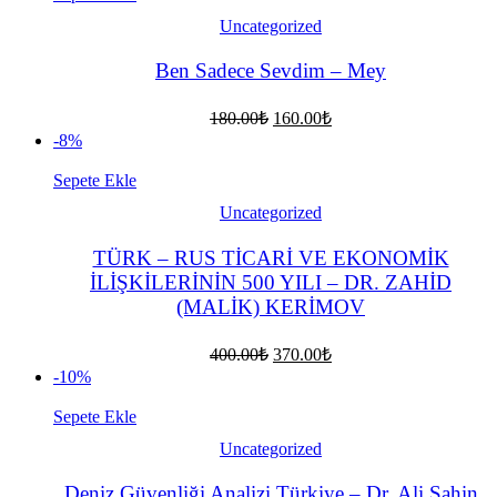
Uncategorized
Ben Sadece Sevdim – Mey
Orijinal
Şu
180.00
₺
160.00
₺
fiyat:
andaki
-8%
fiyat:
180.00₺.
160.00₺.
Sepete Ekle
Uncategorized
TÜRK – RUS TİCARİ VE EKONOMİK
İLİŞKİLERİNİN 500 YILI – DR. ZAHİD
(MALİK) KERİMOV
Orijinal
Şu
400.00
₺
370.00
₺
fiyat:
andaki
-10%
fiyat:
400.00₺.
370.00₺.
Sepete Ekle
Uncategorized
Deniz Güvenliği Analizi Türkiye – Dr. Ali Şahin