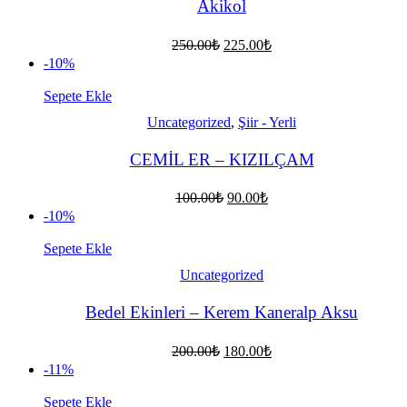
Akikol
Orijinal
Şu
250.00
₺
225.00
₺
fiyat:
andaki
-10%
fiyat:
250.00₺.
225.00₺.
Sepete Ekle
Uncategorized
,
Şiir - Yerli
CEMİL ER – KIZILÇAM
Orijinal
Şu
100.00
₺
90.00
₺
fiyat:
andaki
-10%
fiyat:
100.00₺.
90.00₺.
Sepete Ekle
Uncategorized
Bedel Ekinleri – Kerem Kaneralp Aksu
Orijinal
Şu
200.00
₺
180.00
₺
fiyat:
andaki
-11%
fiyat:
200.00₺.
180.00₺.
Sepete Ekle