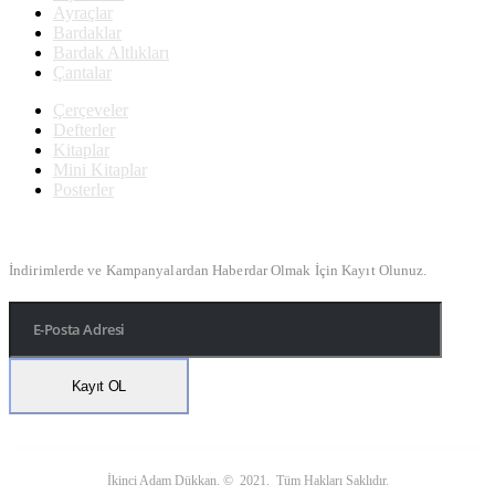
Ayraçlar
Bardaklar
Bardak Altlıkları
Çantalar
Çerçeveler
Defterler
Kitaplar
Mini Kitaplar
Posterler
Bülten Kayıt
İndirimlerde ve Kampanyalardan Haberdar Olmak İçin Kayıt Olunuz.
İkinci Adam Dükkan. © 2021. Tüm Hakları Saklıdır.