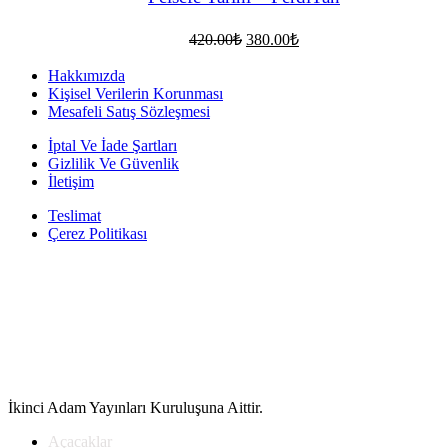
Orijinal
Şu
420.00
₺
380.00
₺
fiyat:
andaki
fiyat:
420.00₺.
Hakkımızda
380.00₺.
Kişisel Verilerin Korunması
Mesafeli Satış Sözleşmesi
İptal Ve İade Şartları
Gizlilik Ve Güvenlik
İletişim
Teslimat
Çerez Politikası
İkinci Adam Yayınları Kuruluşuna Aittir.
Açacaklar