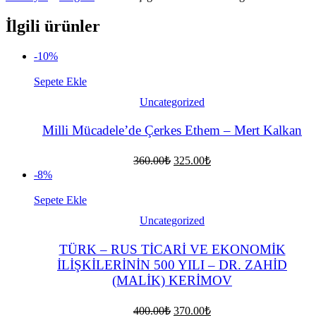
İlgili ürünler
-10%
Sepete Ekle
Uncategorized
Milli Mücadele’de Çerkes Ethem – Mert Kalkan
Orijinal
Şu
360.00
₺
325.00
₺
fiyat:
andaki
-8%
fiyat:
360.00₺.
325.00₺.
Sepete Ekle
Uncategorized
TÜRK – RUS TİCARİ VE EKONOMİK
İLİŞKİLERİNİN 500 YILI – DR. ZAHİD
(MALİK) KERİMOV
Orijinal
Şu
400.00
₺
370.00
₺