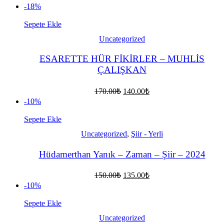
fiyat:
andaki
-18%
fiyat:
400.00₺.
370.00₺.
Sepete Ekle
Uncategorized
ESARETTE HÜR FİKİRLER – MUHLİS
ÇALIŞKAN
Orijinal
Şu
170.00
₺
140.00
₺
fiyat:
andaki
-10%
fiyat:
170.00₺.
140.00₺.
Sepete Ekle
Uncategorized
,
Şiir - Yerli
Hüdamerthan Yanık – Zaman – Şiir – 2024
Orijinal
Şu
150.00
₺
135.00
₺
fiyat:
andaki
-10%
fiyat:
150.00₺.
135.00₺.
Sepete Ekle
Uncategorized