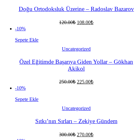
Doğu Ortodoksluk Üzerine – Radoslav Bazarov
Orijinal
Şu
120.00
₺
108.00
₺
fiyat:
andaki
-10%
fiyat:
120.00₺.
108.00₺.
Sepete Ekle
Uncategorized
Özel Eğitimde Başarıya Giden Yollar – Gökhan
Akikol
Orijinal
Şu
250.00
₺
225.00
₺
fiyat:
andaki
-10%
fiyat:
250.00₺.
225.00₺.
Sepete Ekle
Uncategorized
Sıtkı’nın Sırları – Zekiye Gündem
Orijinal
Şu
300.00
₺
270.00
₺
fiyat:
andaki