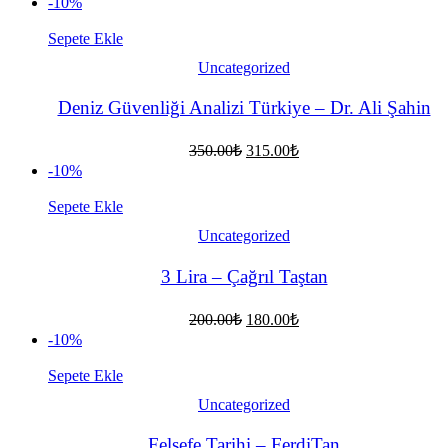
-10%
fiyat:
300.00₺.
270.00₺.
Sepete Ekle
Uncategorized
Deniz Güvenliği Analizi Türkiye – Dr. Ali Şahin
Orijinal
Şu
350.00
₺
315.00
₺
fiyat:
andaki
-10%
fiyat:
350.00₺.
315.00₺.
Sepete Ekle
Uncategorized
3 Lira – Çağrıl Taştan
Orijinal
Şu
200.00
₺
180.00
₺
fiyat:
andaki
-10%
fiyat:
200.00₺.
180.00₺.
Sepete Ekle
Uncategorized
Felsefe Tarihi – FerdiTan