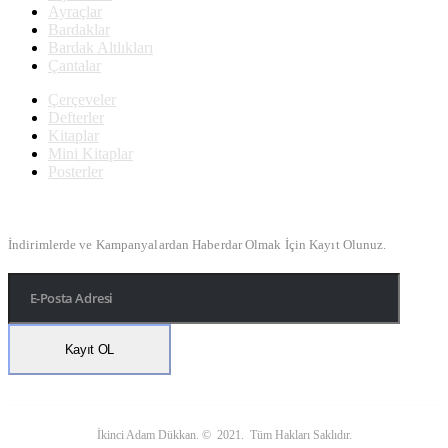
Ayraçlar
Bardaklar
Bardak Altlıkları
Çantalar
Çerçeveler
Defterler
Kitaplar
Mini Kitaplar
Posterler
Bülten Kayıt
İndirimlerde ve Kampanyalardan Haberdar Olmak İçin Kayıt Olunuz.
İkinci Adam Dükkan. © 2021. Tüm Hakları Saklıdır.