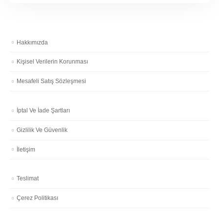
Hakkımızda
Kişisel Verilerin Korunması
Mesafeli Satış Sözleşmesi
İptal Ve İade Şartları
Gizlilik Ve Güvenlik
İletişim
Teslimat
Çerez Politikası