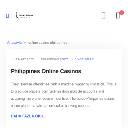
Anasayfa
»
online casino philippines
4 MART 2025
TARAFINDAN
ROOT
0 YORUMLAR
Philippines Online Casinos
They likewise oftentimes birth a maximal wagering limitation. This is
to preclude players from victimisation multiple accounts and
acquiring more one receive incentive. The outdo Philippines casino
online platforms whirl a numeral of banking options...
DAHA FAZLA OKU...