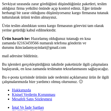
Sevkiyat sırasında zarar gördüğünü düşündüğünüz paketleri, teslim
aldığınız firma yetkilisi önünde açıp kontrol ediniz. Eğer üründe
herhangi bir zarar olduğunu düşünüyorsanız kargo firmasına tutanak
tutturularak ürünü teslim almayınız.
Ürün teslim alındıktan sonra kargo firmasının görevini tam olarak
yerine getirdiği kabul edilmektedir.
Ürün hasarlı ise:
Hazırlamış olduğunuz tutanağı en kısa
zamanda 02163459566 numaralı telefona gönderin ve
durumu ikinciadamyayinlari@gmail.com
mail adresine bildiriniz.
Bu işlemleri gerçekleştirdiğiniz takdirde paketinizle ilgili çalışmalara
başlayarak, en kısa zamanda teslimatın tekrarlanmasını sağlayacağız.
Bu e-posta içerisinde ürünün iade nedenini açıklarsanız ürün ile ilgili
çalışmalarımızda bize yardımcı olmuş olursunuz. 🙂
Hakkımızda
Kişisel Verilerin Korunması
Mesafeli Satış Sözleşmesi
İptal Ve İade Şartları