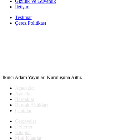
Gizlilik Ve Güvenlik
İletişim
Teslimat
Çerez Politikası
İkinci Adam Yayınları Kuruluşuna Aittir.
Açacaklar
Ayraçlar
Bardaklar
Bardak Altlıkları
Çantalar
Çerçeveler
Defterler
Kitaplar
Mini Kitaplar