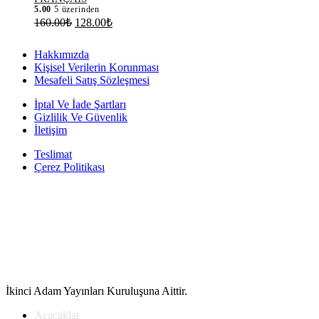
5.00
5 üzerinden
Orijinal
Şu
160.00
₺
128.00
₺
fiyat:
andaki
fiyat:
160.00₺.
Hakkımızda
128.00₺.
Kişisel Verilerin Korunması
Mesafeli Satış Sözleşmesi
İptal Ve İade Şartları
Gizlilik Ve Güvenlik
İletişim
Teslimat
Çerez Politikası
İkinci Adam Yayınları Kuruluşuna Aittir.
Açacaklar