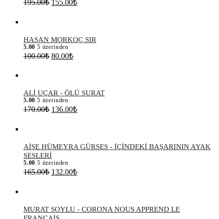
Orijinal
Şu
195.00
₺
155.00
₺
fiyat:
andaki
fiyat:
195.00₺.
155.00₺.
HASAN MORKOÇ SIR
5.00
5 üzerinden
Orijinal
Şu
100.00
₺
80.00
₺
fiyat:
andaki
fiyat:
100.00₺.
80.00₺.
ALİ UÇAR - ÖLÜ SURAT
5.00
5 üzerinden
Orijinal
Şu
170.00
₺
136.00
₺
fiyat:
andaki
fiyat:
170.00₺.
136.00₺.
AİŞE HÜMEYRA GÜRSES - İÇİNDEKİ BAŞARININ AYAK
SESLERİ
5.00
5 üzerinden
Orijinal
Şu
165.00
₺
132.00
₺
fiyat:
andaki
fiyat:
165.00₺.
132.00₺.
MURAT SOYLU - CORONA NOUS APPREND LE
FRANÇAİS