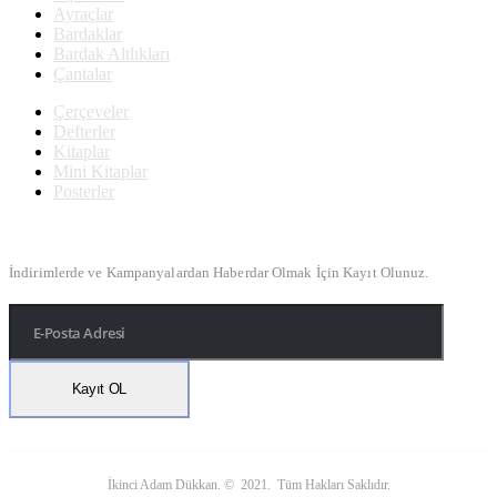
Ayraçlar
Bardaklar
Bardak Altlıkları
Çantalar
Çerçeveler
Defterler
Kitaplar
Mini Kitaplar
Posterler
Bülten Kayıt
İndirimlerde ve Kampanyalardan Haberdar Olmak İçin Kayıt Olunuz.
İkinci Adam Dükkan. © 2021. Tüm Hakları Saklıdır.