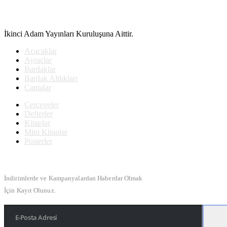
İkinci Adam Yayınları Kuruluşuna Aittir.
Açacaklar
Ayraçlar
Bardaklar
Bardak Altlıkları
Çantalar
Çerçeveler
Defterler
Kitaplar
Mini Kitaplar
Posterler
Bülten Kayıt
İndirimlerde ve Kampanyalardan Haberdar Olmak
İçin Kayıt Olunuz.