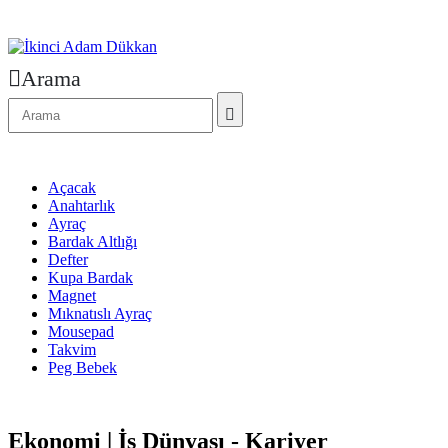
Arama
Açacak
Anahtarlık
Ayraç
Bardak Altlığı
Defter
Kupa Bardak
Magnet
Mıknatıslı Ayraç
Mousepad
Takvim
Peg Bebek
Ekonomi | İş Dünyası - Kariyer