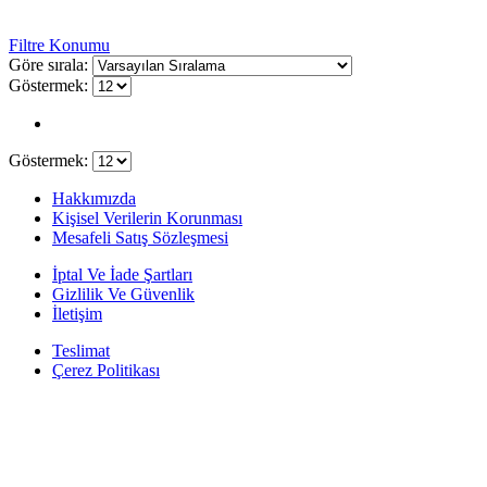
Filtre Konumu
Göre sırala:
Göstermek:
Göstermek:
Hakkımızda
Kişisel Verilerin Korunması
Mesafeli Satış Sözleşmesi
İptal Ve İade Şartları
Gizlilik Ve Güvenlik
İletişim
Teslimat
Çerez Politikası