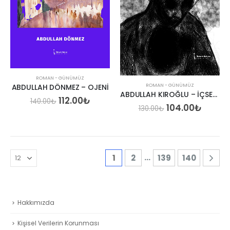
ROMAN - GÜNÜMÜZ
ROMAN - GÜNÜMÜZ
ABDULLAH DÖNMEZ – OJENİ
ABDULLAH KIROĞLU – İÇSEL TENDON
Orijinal
Şu
112.00
₺
140.00
₺
Orijinal
Şu
104.00
₺
fiyat:
andaki
130.00
₺
fiyat:
andak
140.00₺.
fiyat:
130.00₺.
fiyat:
112.00₺.
104.00
…
1
2
139
140
Hakkımızda
Kişisel Verilerin Korunması