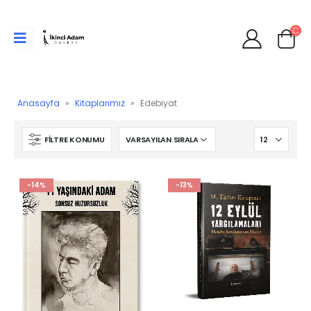
Anasayfa
»
Kitaplarımız
»
Edebiyat
FILTRE KONUMU
-14%
-13%