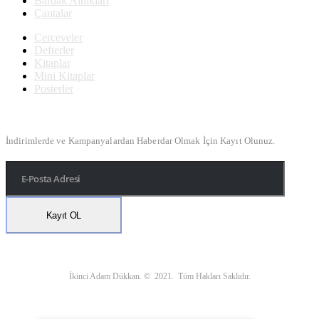
Bardak Altlıkları
Çantalar
Çerçeveler
Defterler
Kitaplar
Mini Kitaplar
Posterler
Bülten Kayıt
İndirimlerde ve Kampanyalardan Haberdar Olmak İçin Kayıt Olunuz.
İkinci Adam Dükkan. © 2021. Tüm Hakları Saklıdır.