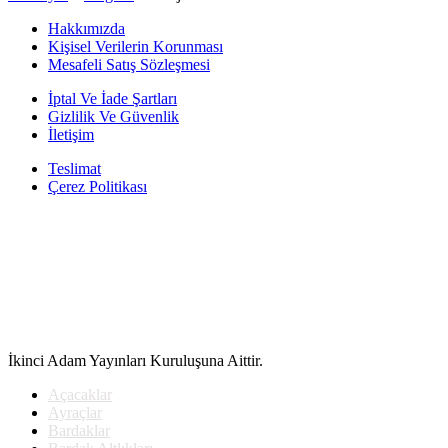
Hakkımızda
Kişisel Verilerin Korunması
Mesafeli Satış Sözleşmesi
İptal Ve İade Şartları
Gizlilik Ve Güvenlik
İletişim
Teslimat
Çerez Politikası
İkinci Adam Yayınları Kuruluşuna Aittir.
Açacaklar
Ayraçlar
Bardaklar