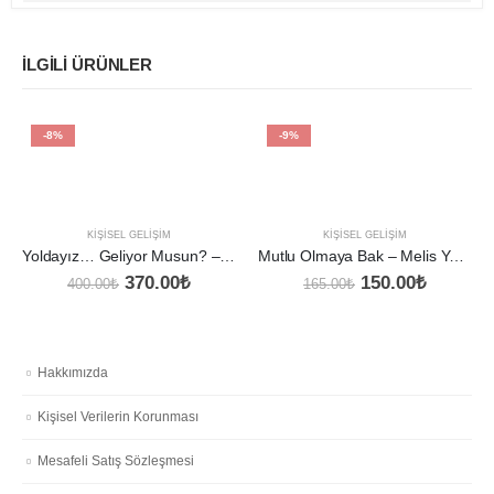
İLGILI ÜRÜNLER
-8%
-9%
KIŞISEL GELIŞIM
KIŞISEL GELIŞIM
Yoldayız… Geliyor Musun? – Psikolog Elif Öztürk
Mutlu Olmaya Bak – Melis Yavuz
Orijinal
Şu
Orijinal
Şu
370.00
₺
150.00
₺
400.00
₺
165.00
₺
fiyat:
andaki
fiyat:
andaki
400.00₺.
fiyat:
165.00₺.
fiyat:
370.00₺.
150.00₺
Hakkımızda
Kişisel Verilerin Korunması
Mesafeli Satış Sözleşmesi