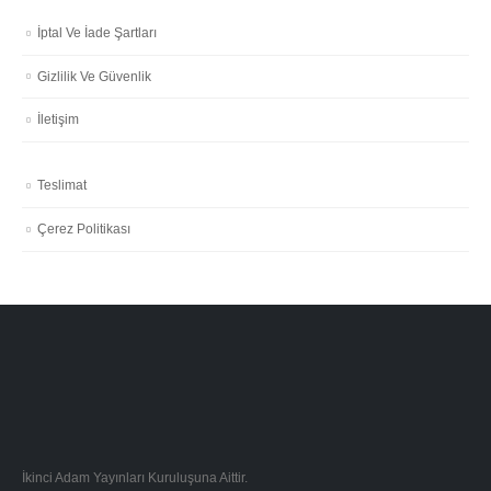
İptal Ve İade Şartları
Gizlilik Ve Güvenlik
İletişim
Teslimat
Çerez Politikası
İkinci Adam Yayınları Kuruluşuna Aittir.