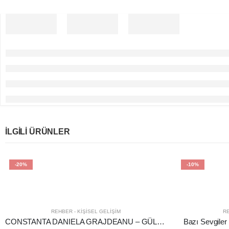
İLGILI ÜRÜNLER
-20%
-10%
REHBER - KIŞISEL GELIŞIM
RE
CONSTANTA DANIELA GRAJDEANU – GÜLÜMSEMEYİ UNUTMA
Bazı Sevgiler