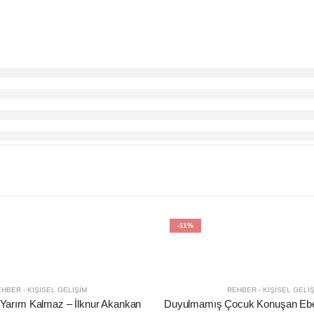
-11%
HBER - KIŞISEL GELIŞIM
REHBER - KIŞISEL GELI
 Yarım Kalmaz – İlknur Akankan