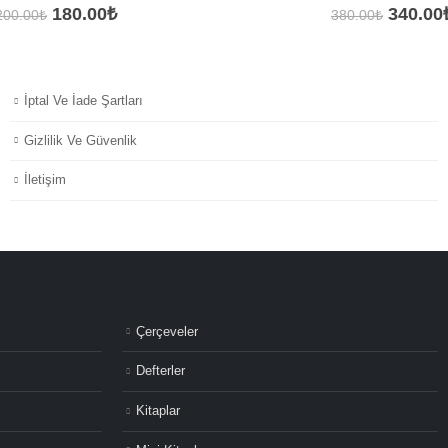
Orijinal
Şu
Orijina
180.00
₺
340.00
200.00
₺
380.00
₺
fiyat:
andaki
fiyat:
200.00₺.
fiyat:
380.00
180.00₺.
İptal Ve İade Şartları
Gizlilik Ve Güvenlik
İletişim
Çerçeveler
Defterler
Kitaplar