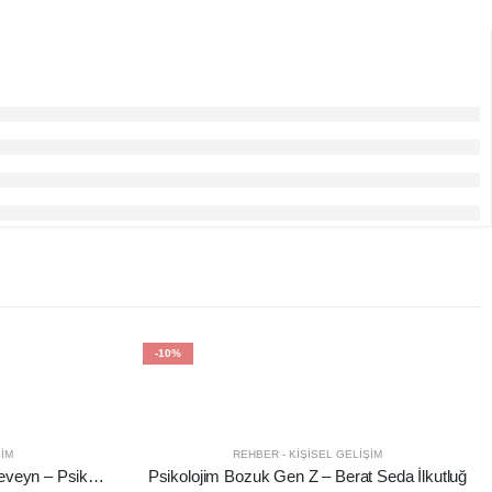
-10%
ŞIM
REHBER - KIŞISEL GELIŞIM
Duyulmamış Çocuk Konuşan Ebeveyn – Psikolog Zehra Sarıtemur
Psikolojim Bozuk Gen Z – Berat Seda İlkutluğ