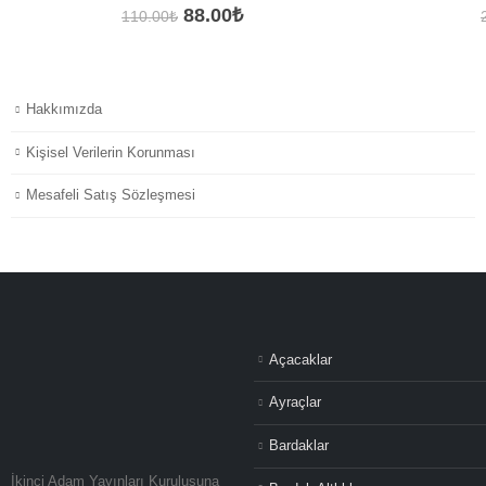
Orijinal
Şu
88.00
₺
110.00
₺
fiyat:
andaki
110.00₺.
fiyat:
88.00₺.
Hakkımızda
Kişisel Verilerin Korunması
Mesafeli Satış Sözleşmesi
Açacaklar
Ayraçlar
Bardaklar
İkinci Adam Yayınları Kuruluşuna