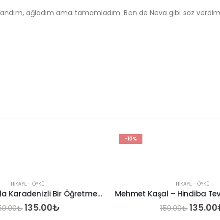
rlandım, ağladım ama tamamladım. Ben de Neva gibi söz verdim 
-10%
HIKAYE - ÖYKÜ
HIKAYE - ÖYKÜ
Mehmet Kaşal – Hindiba Teval’den Hikayeler II
Sibel Gündüz – Me
Orijinal
Şu
Orijin
135.00
₺
90.00
150.00
₺
100.00
₺
fiyat:
andaki
fiyat: