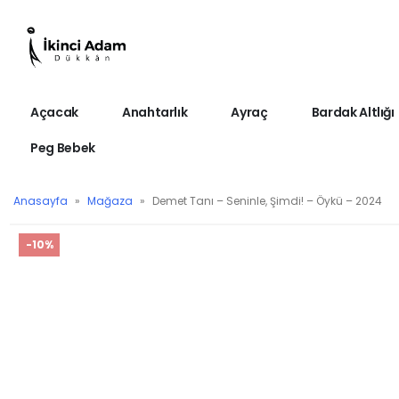
Açacak
Anahtarlık
Ayraç
Bardak Altlığı
Peg Bebek
Anasayfa
»
Mağaza
»
Demet Tanı – Seninle, Şimdi! – Öykü – 2024
-10%