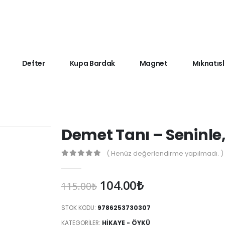
Defter
Kupa Bardak
Magnet
Mıknatısl
Demet Tanı – Seninle,
( Henüz değerlendirme yapılmadı. )
0
Orijinal
Şu
104.00
₺
115.00
₺
fiyat:
andaki
115.00₺.
fiyat:
STOK KODU:
9786253730307
104.00₺.
KATEGORILER:
HIKAYE - ÖYKÜ