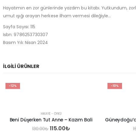
Hayatımın en zor günlerinde yazdım bu kitabı. Yutkundum, zo
umut ışığı arayan herkese ilham vermesi dileğiyle…
Sayfa Sayısı: 115
Isbn: 9786253730307
Basım Yılı: Nisan 2024
İLGILI ÜRÜNLER
-10%
-10%
HIKAYE - ÖYKÜ
Güneydoğu’da Karadenizli Bir Öğretmenin Anıları – İsmet Bektaş
Orijinal
Şu
135.00
₺
150.00
₺
fiyat:
andaki