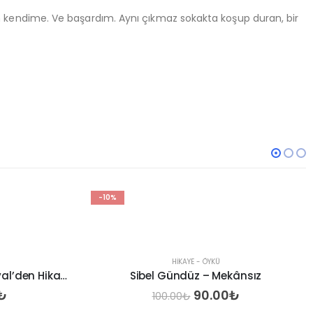
kendime. Ve başardım. Aynı çıkmaz sokakta koşup duran, bir
-11%
HIKAYE - ÖYKÜ
kânsız
Duvardaki Yaşam Penceresi – Burak İbrahim Türker
al
Şu
Orijinal
Şu
₺
125.00
₺
140.00
₺
andaki
fiyat:
andaki