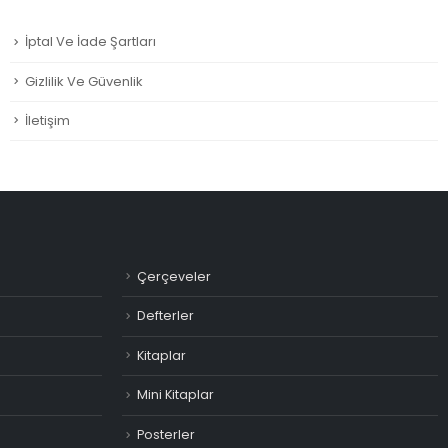
150.00₺.
fiyat:
100.0
135.00₺.
İptal Ve İade Şartları
Gizlilik Ve Güvenlik
İletişim
Çerçeveler
Defterler
Kitaplar
Mini Kitaplar
Posterler