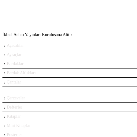
İkinci Adam Yayınları Kuruluşuna Aittir.
Açacaklar
Ayraçlar
Bardaklar
Bardak Altlıkları
Çantalar
Çerçeveler
Defterler
Kitaplar
Mini Kitaplar
Posterler