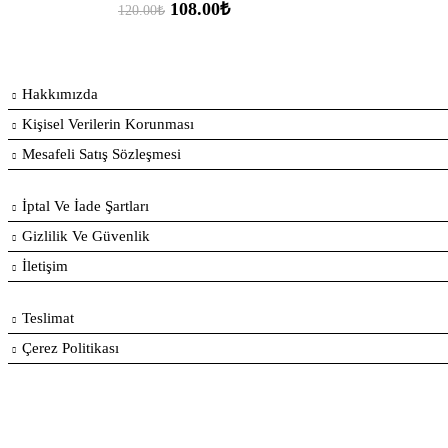
Orijinal
Şu
108.00
₺
120.00
₺
fiyat:
andaki
120.00₺.
fiyat:
108.00₺.
Hakkımızda
Kişisel Verilerin Korunması
Mesafeli Satış Sözleşmesi
İptal Ve İade Şartları
Gizlilik Ve Güvenlik
İletişim
Teslimat
Çerez Politikası