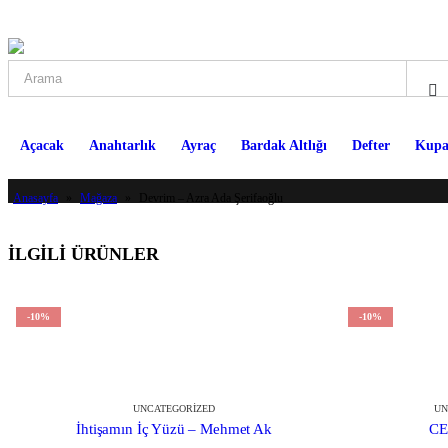
Açacak
Anahtarlık
Ayraç
Bardak Altlığı
Defter
Kupa
Anasayfa
»
Mağaza
»
Devrim – Azra Ada Şerifaoğlu
İLGILI ÜRÜNLER
-10%
-10%
UNCATEGORIZED
UN
İhtişamın İç Yüzü – Mehmet Ak
CE