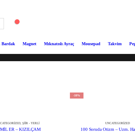
 Bardak
Magnet
Mıknatıslı Ayraç
Mousepad
Takvim
Pe
-10%
CATEGORIZED
,
ŞIIR - YERLI
UNCATEGORIZED
MİL ER – KIZILÇAM
100 Soruda Otizm – Uzm. H