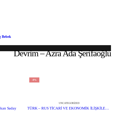
g Bebek
Devrim – Azra Ada Şerifaoğlu
-8%
UNCATEGORIZED
akan Saday
TÜRK – RUS TİCARİ VE EKONOMİK İLİŞKİLERİNİN 500 YILI – DR. ZAHİD (MALİK) KERİMOV