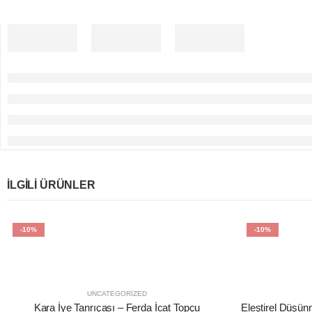
İLGILI ÜRÜNLER
-10%
-10%
UNCATEGORIZED
Kara İye Tanrıçası – Ferda İcat Topçu