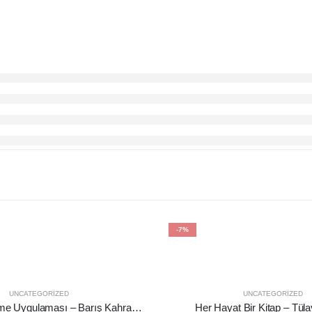
-7%
UNCATEGORIZED
UNCATEGORIZED
Eleştirel Düşünme Uygulaması – Barış Kahraman
Her Hayat Bir Kitap – Tül