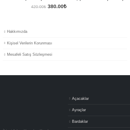
Orijinal
Şu
380.00
₺
420.00
₺
fiyat:
andaki
420.00₺.
fiyat:
380.00₺.
Hakkımızda
Kişisel Verilerin Korunması
Mesafeli Satış Sözleşmesi
Açacaklar
Ayraçlar
Bardaklar