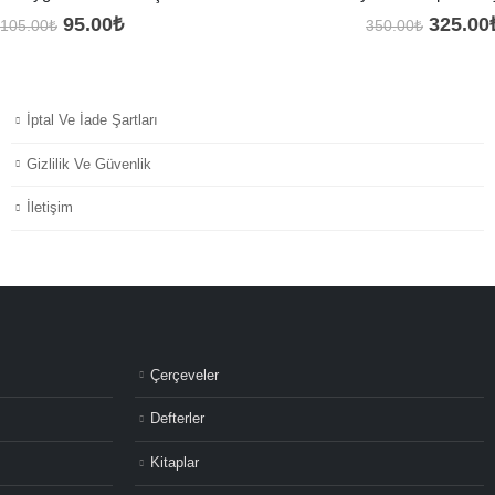
Orijinal
Şu
Orijina
95.00
₺
325.00
105.00
₺
350.00
₺
fiyat:
andaki
fiyat:
105.00₺.
fiyat:
350.00
95.00₺.
İptal Ve İade Şartları
Gizlilik Ve Güvenlik
İletişim
Çerçeveler
Defterler
Kitaplar