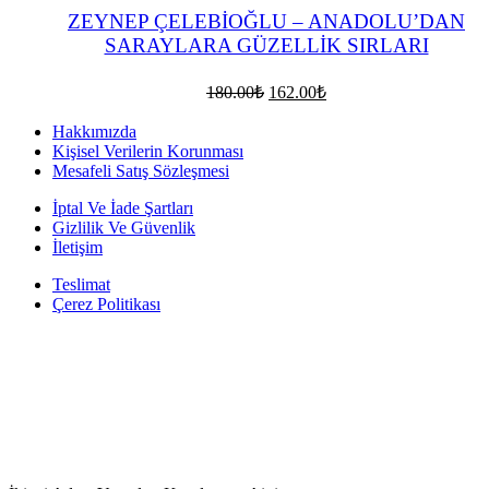
ZEYNEP ÇELEBİOĞLU – ANADOLU’DAN
SARAYLARA GÜZELLİK SIRLARI
Orijinal
Şu
180.00
₺
162.00
₺
fiyat:
andaki
fiyat:
180.00₺.
Hakkımızda
162.00₺.
Kişisel Verilerin Korunması
Mesafeli Satış Sözleşmesi
İptal Ve İade Şartları
Gizlilik Ve Güvenlik
İletişim
Teslimat
Çerez Politikası