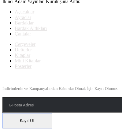
İkinci Adam Yayınları Kuruluşuna Aittir.
Açacaklar
Ayraçlar
Bardaklar
Bardak Altlıkları
Çantalar
Çerçeveler
Defterler
Kitaplar
Mini Kitaplar
Posterler
Bülten Kayıt
İndirimlerde ve Kampanyalardan Haberdar Olmak İçin Kayıt Olunuz.