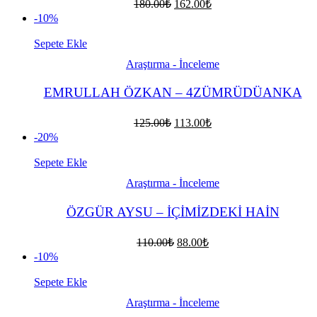
Orijinal
Şu
180.00
₺
162.00
₺
fiyat:
andaki
-10%
fiyat:
180.00₺.
162.00₺.
Sepete Ekle
Araştırma - İnceleme
EMRULLAH ÖZKAN – 4ZÜMRÜDÜANKA
Orijinal
Şu
125.00
₺
113.00
₺
fiyat:
andaki
-20%
fiyat:
125.00₺.
113.00₺.
Sepete Ekle
Araştırma - İnceleme
ÖZGÜR AYSU – İÇİMİZDEKİ HAİN
Orijinal
Şu
110.00
₺
88.00
₺
fiyat:
andaki
-10%
fiyat:
110.00₺.
88.00₺.
Sepete Ekle
Araştırma - İnceleme