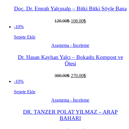
Doç. Dr. Emrah Yalçınalp – Bitki Bitki Söyle Bana
Orijinal
Şu
120.00
₺
108.00
₺
fiyat:
andaki
-10%
fiyat:
120.00₺.
108.00₺.
Sepete Ekle
Araştırma - İnceleme
Dr. Hasan Kayhan Yalçı – Bokashı Kompost ve
Ötesi
Orijinal
Şu
300.00
₺
270.00
₺
fiyat:
andaki
-10%
fiyat:
300.00₺.
270.00₺.
Sepete Ekle
Araştırma - İnceleme
DR. TANZER POLAT YILMAZ – ARAP
BAHARI