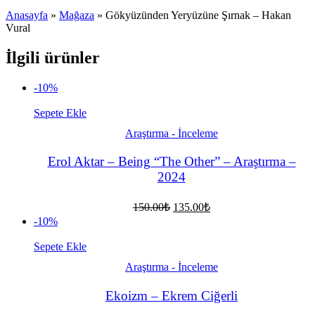
Anasayfa
»
Mağaza
»
Gökyüzünden Yeryüzüne Şırnak – Hakan
Vural
İlgili ürünler
-10%
Sepete Ekle
Araştırma - İnceleme
Erol Aktar – Being “The Other” – Araştırma –
2024
Orijinal
Şu
150.00
₺
135.00
₺
fiyat:
andaki
-10%
fiyat:
150.00₺.
135.00₺.
Sepete Ekle
Araştırma - İnceleme
Ekoizm – Ekrem Ciğerli