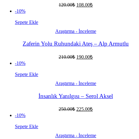
Orijinal
Şu
120.00
₺
108.00
₺
fiyat:
andaki
-10%
fiyat:
120.00₺.
108.00₺.
Sepete Ekle
Araştırma - İnceleme
Zaferin Yolu Ruhundaki Ateş – Alp Armutlu
Orijinal
Şu
210.00
₺
190.00
₺
fiyat:
andaki
-10%
fiyat:
210.00₺.
190.00₺.
Sepete Ekle
Araştırma - İnceleme
İnsanlık Yanılgısı – Serol Aksel
Orijinal
Şu
250.00
₺
225.00
₺
fiyat:
andaki
-10%
fiyat:
250.00₺.
225.00₺.
Sepete Ekle
Araştırma - İnceleme