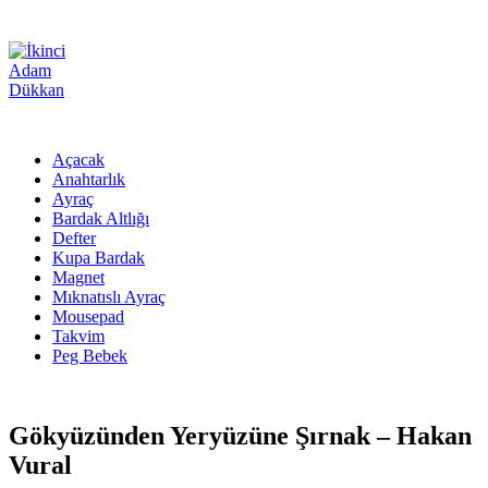
Açacak
Anahtarlık
Ayraç
Bardak Altlığı
Defter
Kupa Bardak
Magnet
Mıknatıslı Ayraç
Mousepad
Takvim
Peg Bebek
Gökyüzünden Yeryüzüne Şırnak – Hakan
Vural