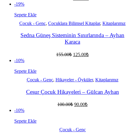
fiyat:
andaki
-19%
fiyat:
150.00₺.
120.00₺.
Sepete Ekle
Çocuk - Genç
,
Çocuklara Bilimsel Kitaplar
,
Kitaplarımız
Sedna Güneş Sisteminin Sınırlarında – Ayhan
Karaca
Orijinal
Şu
155.00
₺
125.00
₺
fiyat:
andaki
-10%
fiyat:
155.00₺.
125.00₺.
Sepete Ekle
Çocuk - Genç
,
Hikayeler - Öyküler
,
Kitaplarımız
Cesur Çocuk Hikayeleri – Gülcan Ayhan
Orijinal
Şu
100.00
₺
90.00
₺
fiyat:
andaki
-10%
fiyat:
100.00₺.
90.00₺.
Sepete Ekle
Çocuk - Genç