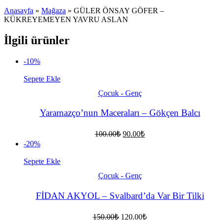
Anasayfa
»
Mağaza
»
GÜLER ÖNSAY GÖFER –
KÜKREYEMEYEN YAVRU ASLAN
İlgili ürünler
-10%
Sepete Ekle
Çocuk - Genç
Yaramazço’nun Maceraları – Gökçen Balcı
Orijinal
Şu
100.00
₺
90.00
₺
fiyat:
andaki
-20%
fiyat:
100.00₺.
90.00₺.
Sepete Ekle
Çocuk - Genç
FİDAN AKYOL – Svalbard’da Var Bir Tilki
Orijinal
Şu
150.00
₺
120.00
₺