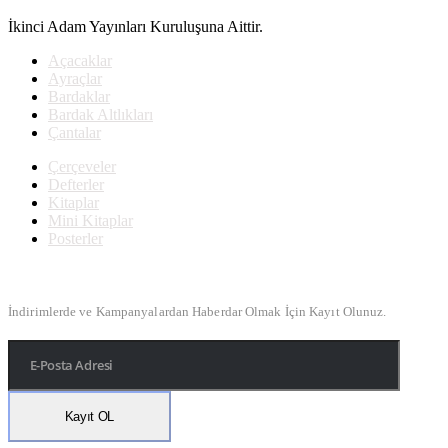
İkinci Adam Yayınları Kuruluşuna Aittir.
Açacaklar
Ayraçlar
Bardaklar
Bardak Altlıkları
Çantalar
Çerçeveler
Defterler
Kitaplar
Mini Kitaplar
Posterler
Bülten Kayıt
İndirimlerde ve Kampanyalardan Haberdar Olmak İçin Kayıt Olunuz.