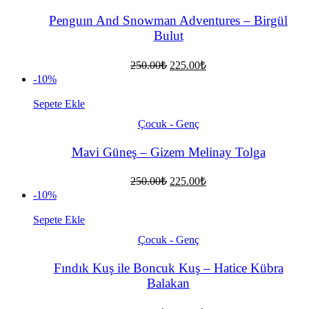
Penguın And Snowman Adventures – Birgül
Bulut
Orijinal
Şu
250.00
₺
225.00
₺
fiyat:
andaki
-10%
fiyat:
250.00₺.
225.00₺.
Sepete Ekle
Çocuk - Genç
Mavi Güneş – Gizem Melinay Tolga
Orijinal
Şu
250.00
₺
225.00
₺
fiyat:
andaki
-10%
fiyat:
250.00₺.
225.00₺.
Sepete Ekle
Çocuk - Genç
Fındık Kuş ile Boncuk Kuş – Hatice Kübra
Balakan