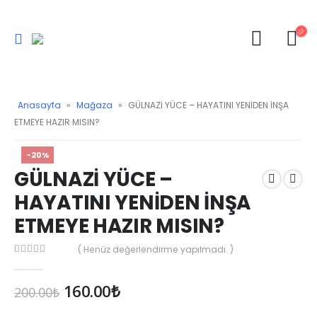
Anasayfa
»
Mağaza
»
GÜLNAZİ YÜCE – HAYATINI YENİDEN İNŞA
ETMEYE HAZIR MISIN?
-20%
GÜLNAZİ YÜCE –
HAYATINI YENİDEN İNŞA
ETMEYE HAZIR MISIN?
( Henüz değerlendirme yapılmadı. )
0
Orijinal
Şu
160.00
₺
200.00
₺
fiyat:
andaki