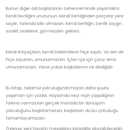
Bunun diğer adı başkalarının cehenneminde yaşamaktır.
Kendi benliğini unutursun. Kendi benliğinden parçalar yere
saçılır, farkında bile olmazsın. Kendi benliğin, benlik saygın
sürekli zedelenir, görmezden gelirsin.
Kendi ihtiyaçların, kendi beklentilerin hiçe sayılır. Ve sen de
hiçe sayarsın, umursamazsın. İçten içe için çürür ama
umursamazsın. Varsa yoksa başkalarının ne dediğidir.
Bu kitap, tekamül yolculuğunda hayatı daha şuurlu
yaşaman için yazıldı. Hayatında neyi niçin yaşadığının
farkına varmazsan gerçek manada bir dönüşüm
yolculuğunu başlatamazsın, başlatsan da bu yolculuğu
tamamlayamazsın.
Öyleyse seni hayatın mesajlarını kolaylıkla okuyabileceğin