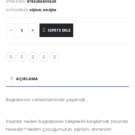
200.00₺.
fiyat:
STOK KODU:
9786256930629
160.00₺.
KATEGORILER:
KIŞISEL GELIŞIM
SEPETE EKLE
AÇIKLAMA
Başkalarının cehenneminde yaşamak…
İnsanlar neden başkalarının taleplerini karşılamak zorunda
hisseder? Neden çocuğunuzun, eşinizin, annenizin