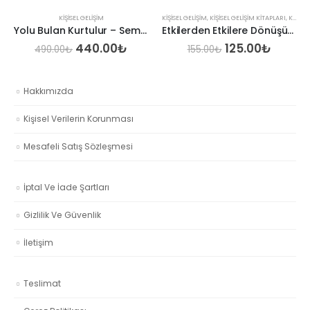
KIŞISEL GELIŞIM
KIŞISEL GELIŞIM
,
KIŞISEL GELIŞIM KITAPLARI
,
KITAPLARIMIZ
Yolu Bulan Kurtulur – Sema Su Ekizoğlu
Etkilerden Etkilere Dönüşüm – Süleyman Subatan
Orijinal
Şu
Orijinal
Şu
440.00
₺
125.00
₺
490.00
₺
155.00
₺
aki
fiyat:
andaki
fiyat:
andak
:
490.00₺.
fiyat:
155.00₺.
fiyat:
00₺.
440.00₺.
125.00
Hakkımızda
Kişisel Verilerin Korunması
Mesafeli Satış Sözleşmesi
İptal Ve İade Şartları
Gizlilik Ve Güvenlik
İletişim
Teslimat