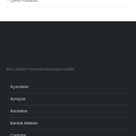
Çerez Politikası
İkinci Adam Yayınları Kuruluşuna Aittir.
Açacaklar
Ayraçlar
Bardaklar
Bardak Altlıkları
Çantalar