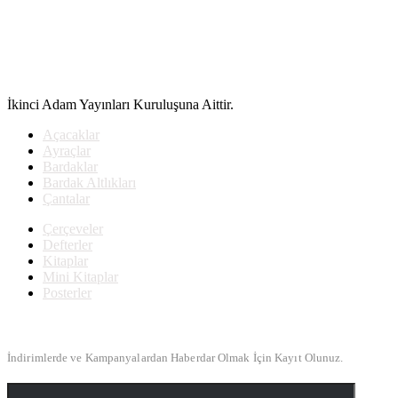
İkinci Adam Yayınları Kuruluşuna Aittir.
Açacaklar
Ayraçlar
Bardaklar
Bardak Altlıkları
Çantalar
Çerçeveler
Defterler
Kitaplar
Mini Kitaplar
Posterler
Bülten Kayıt
İndirimlerde ve Kampanyalardan Haberdar Olmak İçin Kayıt Olunuz.