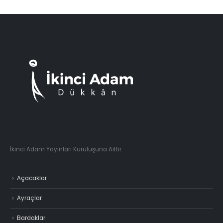
İkinci Adam Yayınları Kuruluşuna Aittir.
Açacaklar
Ayraçlar
Bardaklar