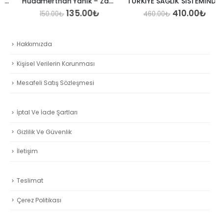
Hüdamerthan Yanık – Zaman – Şiir – 2024
TÜRKİYE SAĞLIK SİSTEMİNDE DİJİTALLEŞME VE YAPAY ZEKÂNIN YÜKSELİŞİ – DR. ARAS ALİ ALTINTAŞ
Orijinal
Şu
Orijinal
Şu
135.00
₺
410.00
₺
150.00
₺
460.00
₺
aki
fiyat:
andaki
fiyat:
andak
t:
150.00₺.
fiyat:
460.00₺.
fiyat:
00₺.
135.00₺.
410.0
Hakkımızda
Kişisel Verilerin Korunması
Mesafeli Satış Sözleşmesi
İptal Ve İade Şartları
Gizlilik Ve Güvenlik
İletişim
Teslimat
Çerez Politikası