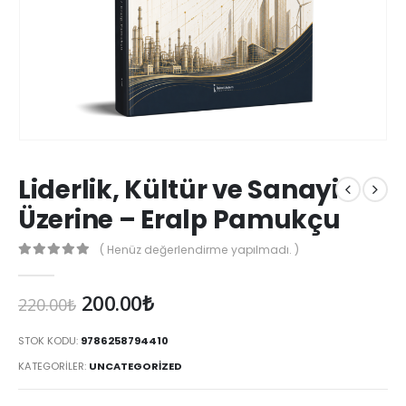
Liderlik, Kültür ve Sanayi
Üzerine – Eralp Pamukçu
( Henüz değerlendirme yapılmadı. )
0
Orijinal
Şu
200.00
₺
220.00
₺
fiyat:
andaki
220.00₺.
fiyat:
STOK KODU:
9786258794410
200.00₺.
KATEGORILER:
UNCATEGORIZED