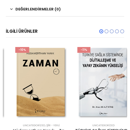
DEĞERLENDIRMELER (0)
İLGILI ÜRÜNLER
-10%
-11%
UNCATEGORIZED
,
ŞIIR - YERLI
UNCATEGORIZED