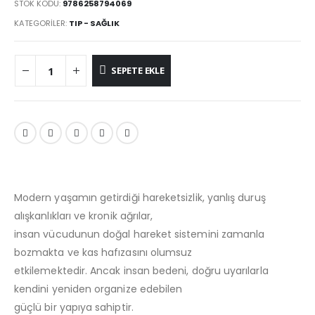
220.00₺.
fiyat:
STOK KODU:
9786258794069
200.00₺.
KATEGORILER:
TIP - SAĞLIK
SEPETE EKLE
Modern yaşamın getirdiği hareketsizlik, yanlış duruş
alışkanlıkları ve kronik ağrılar,
insan vücudunun doğal hareket sistemini zamanla
bozmakta ve kas hafızasını olumsuz
etkilemektedir. Ancak insan bedeni, doğru uyarılarla
kendini yeniden organize edebilen
güçlü bir yapıya sahiptir.