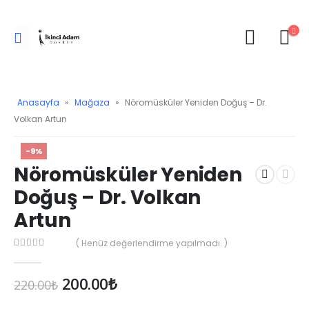
Anasayfa
»
Mağaza
»
Nöromüsküler Yeniden Doğuş – Dr.
Volkan Artun
-9%
Nöromüsküler Yeniden
Doğuş – Dr. Volkan
Artun
( Henüz değerlendirme yapılmadı. )
0
Orijinal
Şu
200.00
₺
220.00
₺
fiyat:
andaki