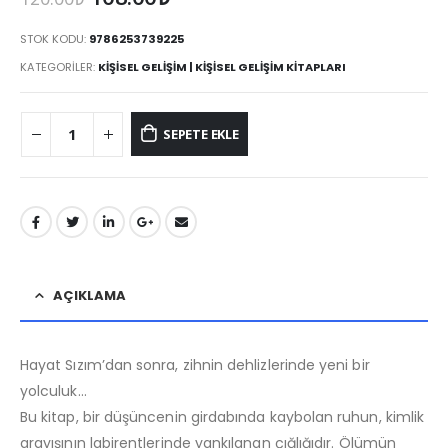
fiyat:
andaki
120.00₺.
fiyat:
STOK KODU:
9786253739225
108.00₺.
KATEGORILER:
KIŞISEL GELIŞIM | KIŞISEL GELIŞIM KITAPLARI
SEPETE EKLE
AÇIKLAMA
Hayat Sızım’dan sonra, zihnin dehlizlerinde yeni bir
yolculuk…
Bu kitap, bir düşüncenin girdabında kaybolan ruhun, kimlik
arayışının labirentlerinde yankılanan çığlığıdır. Ölümün