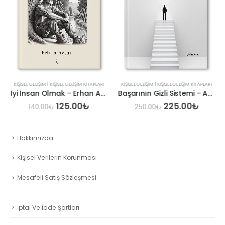
KIŞISEL GELIŞIM | KIŞISEL GELIŞIM KITAPLARI
KIŞISEL GELIŞIM | KIŞISEL GELIŞIM KITAPLARI
İyi İnsan Olmak – Erhan Ayşan
Başarının Gizli Sistemi – Adil Kurtulgan
Orijinal
Şu
Orijinal
Şu
125.00
₺
225.00
₺
140.00
₺
250.00
₺
aki
fiyat:
andaki
fiyat:
andak
t:
140.00₺.
fiyat:
250.00₺.
fiyat:
.00₺.
125.00₺.
225.0
Hakkımızda
Kişisel Verilerin Korunması
Mesafeli Satış Sözleşmesi
İptal Ve İade Şartları