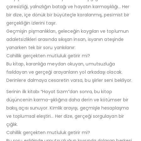
çaresizliği, yalnızlığın batağı ve hayatın karmaşıklığı… Her
bir dize, içe dönük bir büyüteçle karalanmış, pesimist bir
gerçekliğin izlerini taşır.
Geçmişin pişmanlıkları, geleceğin kaygıları ve toplumun
adaletsizlikleri arasında sıkışan insan, isyanın ateşinde
yanarken tek bir soru yankılanır:
Cahillik gerçekten mutluluk getirir mi?
Bu kitap, karanlığa meydan okuyan, umutsuzluğa
fısıldayan ve gerçeği arayanların yol arkadaşı olacak.
Derinlere dalmaya cesaretin varsa, bu şiirler seni bekliyor.
Serinin ilk kitabı “Hayat Sızım”dan sonra, bu kitap
düşüncenin karma-şıklığına daha derin ve kötümser bir
bakış̧ açısı sunuyor. Kimlik arayışı, geçmişle hesaplaşma
ve toplumsal eleştiri… Her dize, gerçeği sorgulayan bir
çığlık.
Cahillik gerçekten mutluluk getirir mi?
Bu soru eşliğinde umutsuzluğun kıyısında dolaşan herkesi,