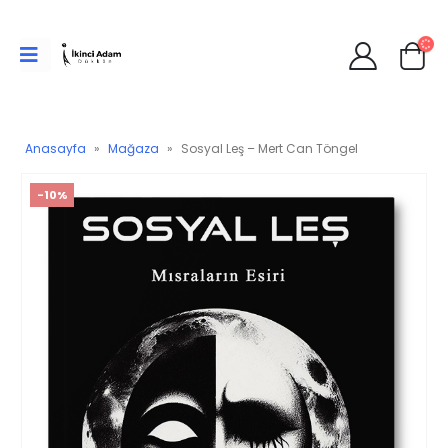
Anasayfa
»
Mağaza
»
Sosyal Leş – Mert Can Töngel
-10%