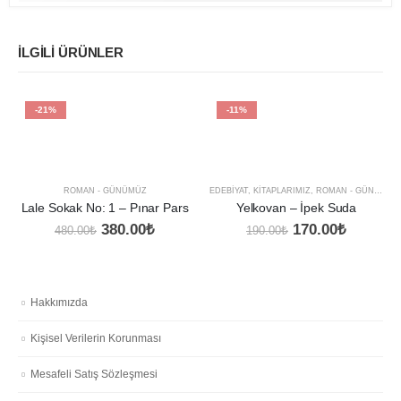
İLGILI ÜRÜNLER
-21%
-11%
ROMAN - GÜNÜMÜZ
EDEBIYAT
,
KITAPLARIMIZ
,
ROMAN - GÜNÜMÜZ
Lale Sokak No: 1 – Pınar Pars
Yelkovan – İpek Suda
Orijinal
Şu
Orijinal
Şu
380.00
₺
170.00
₺
480.00
₺
190.00
₺
fiyat:
andaki
fiyat:
andaki
480.00₺.
fiyat:
190.00₺.
fiyat:
380.00₺.
170.00₺
Hakkımızda
Kişisel Verilerin Korunması
Mesafeli Satış Sözleşmesi