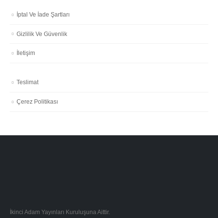
İptal Ve İade Şartları
Gizlilik Ve Güvenlik
İletişim
Teslimat
Çerez Politikası
İkinci Adam Yayınları Kuruluşuna Aittir.