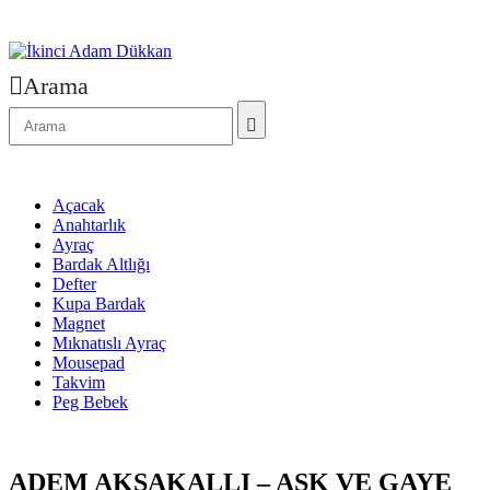
Arama
Açacak
Anahtarlık
Ayraç
Bardak Altlığı
Defter
Kupa Bardak
Magnet
Mıknatıslı Ayraç
Mousepad
Takvim
Peg Bebek
ADEM AKSAKALLI – AŞK VE GAYE