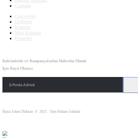
Bardak Altlıkları
Çantalar
Çerçeveler
Defterler
Kitaplar
Mini Kitaplar
Posterler
Bülten Kayıt
İndirimlerde ve Kampanyalardan Haberdar Olmak
İçin Kayıt Olunuz.
İkinci Adam Dükkan. © 2021. Tüm Hakları Saklıdır.