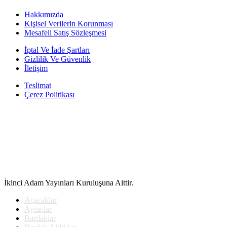
Hakkımızda
Kişisel Verilerin Korunması
Mesafeli Satış Sözleşmesi
İptal Ve İade Şartları
Gizlilik Ve Güvenlik
İletişim
Teslimat
Çerez Politikası
İkinci Adam Yayınları Kuruluşuna Aittir.
Açacaklar
Ayraçlar
Bardaklar