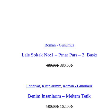
Roman - Günümüz
Lale Sokak No:1 – Pınar Pars – 3. Baskı
Orijinal
Şu
480.00
₺
380.00
₺
fiyat:
andaki
fiyat:
480.00₺.
380.00₺.
Edebiyat
,
Kitaplarımız
,
Roman - Günümüz
Benim İnsanlarım – Meltem Tetik
Orijinal
Şu
180.00
₺
162.00
₺