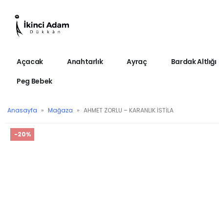
Açacak
Anahtarlık
Ayraç
Bardak Altlığı
Peg Bebek
Anasayfa
»
Mağaza
»
AHMET ZORLU – KARANLIK İSTİLA
-20%