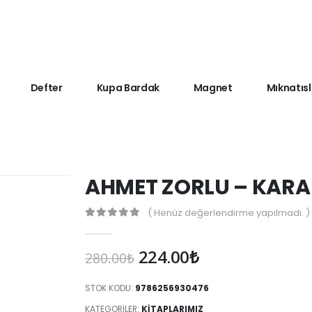
Defter
Kupa Bardak
Magnet
Mıknatısl
AHMET ZORLU – KARAN
( Henüz değerlendirme yapılmadı. )
0
Orijinal
Şu
224.00
₺
280.00
₺
fiyat:
andaki
280.00₺.
fiyat:
STOK KODU:
9786256930476
224.00₺.
KATEGORILER:
KITAPLARIMIZ