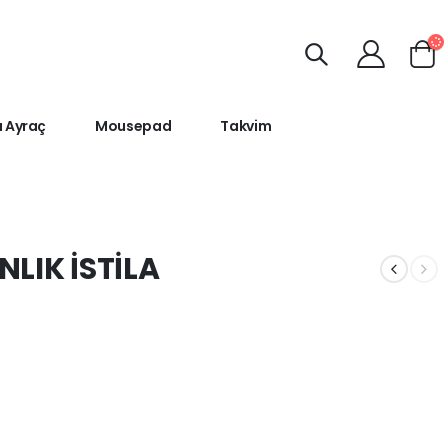
ı Ayraç
Mousepad
Takvim
LIK İSTİLA