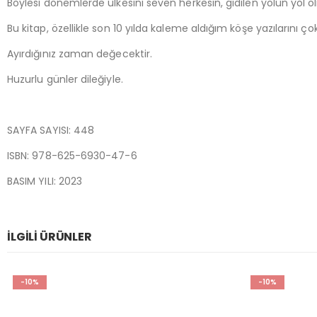
Böylesi dönemlerde ülkesini seven herkesin, gidilen yolun yol 
Bu kitap, özellikle son 10 yılda kaleme aldığım köşe yazılarını ç
Ayırdığınız zaman değecektir.
Huzurlu günler dileğiyle.
SAYFA SAYISI: 448
ISBN: 978-625-6930-47-6
BASIM YILI: 2023
İLGILI ÜRÜNLER
-10%
-19%