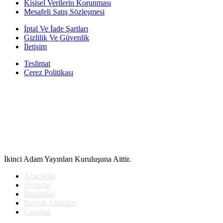
90.00₺.
Kişisel Verilerin Korunması
Mesafeli Satış Sözleşmesi
İptal Ve İade Şartları
Gizlilik Ve Güvenlik
İletişim
Teslimat
Çerez Politikası
İkinci Adam Yayınları Kuruluşuna Aittir.
Açacaklar
Ayraçlar
Bardaklar
Bardak Altlıkları
Çantalar