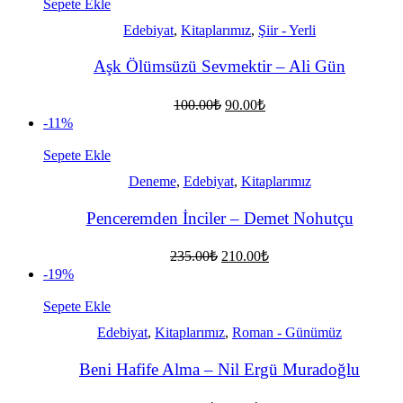
90.00₺.
Sepete Ekle
Edebiyat
,
Kitaplarımız
,
Şiir - Yerli
Aşk Ölümsüzü Sevmektir – Ali Gün
Orijinal
Şu
100.00
₺
90.00
₺
fiyat:
andaki
-11%
fiyat:
100.00₺.
90.00₺.
Sepete Ekle
Deneme
,
Edebiyat
,
Kitaplarımız
Penceremden İnciler – Demet Nohutçu
Orijinal
Şu
235.00
₺
210.00
₺
fiyat:
andaki
-19%
fiyat:
235.00₺.
210.00₺.
Sepete Ekle
Edebiyat
,
Kitaplarımız
,
Roman - Günümüz
Beni Hafife Alma – Nil Ergü Muradoğlu