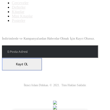
Çerçeveler
Defterler
Kitaplar
Mini Kitaplar
Posterler
Bülten Kayıt
İndirimlerde ve Kampanyalardan Haberdar Olmak İçin Kayıt Olunuz.
İkinci Adam Dükkan. © 2021. Tüm Hakları Saklıdır.