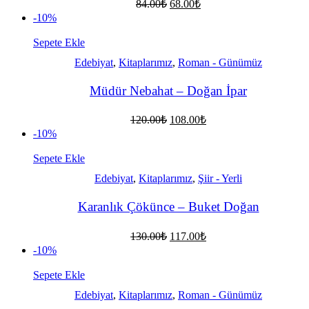
Orijinal
Şu
84.00
₺
68.00
₺
fiyat:
andaki
-10%
fiyat:
84.00₺.
68.00₺.
Sepete Ekle
Edebiyat
,
Kitaplarımız
,
Roman - Günümüz
Müdür Nebahat – Doğan İpar
Orijinal
Şu
120.00
₺
108.00
₺
fiyat:
andaki
-10%
fiyat:
120.00₺.
108.00₺.
Sepete Ekle
Edebiyat
,
Kitaplarımız
,
Şiir - Yerli
Karanlık Çökünce – Buket Doğan
Orijinal
Şu
130.00
₺
117.00
₺
fiyat:
andaki
-10%
fiyat:
130.00₺.
117.00₺.
Sepete Ekle
Edebiyat
,
Kitaplarımız
,
Roman - Günümüz