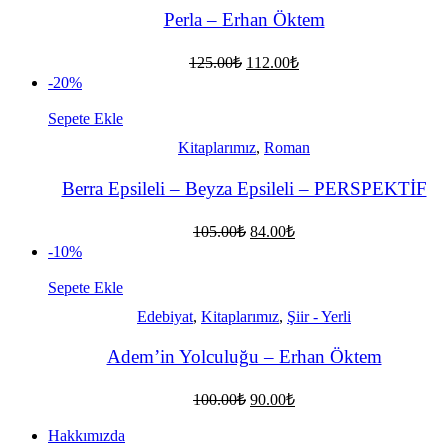
Perla – Erhan Öktem
Orijinal
Şu
125.00
₺
112.00
₺
fiyat:
andaki
-20%
fiyat:
125.00₺.
112.00₺.
Sepete Ekle
Kitaplarımız
,
Roman
Berra Epsileli – Beyza Epsileli – PERSPEKTİF
Orijinal
Şu
105.00
₺
84.00
₺
fiyat:
andaki
-10%
fiyat:
105.00₺.
84.00₺.
Sepete Ekle
Edebiyat
,
Kitaplarımız
,
Şiir - Yerli
Adem’in Yolculuğu – Erhan Öktem
Orijinal
Şu
100.00
₺
90.00
₺
fiyat:
andaki
fiyat:
100.00₺.
Hakkımızda