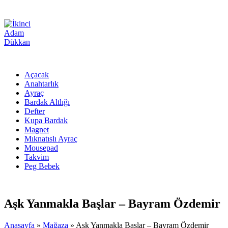
Açacak
Anahtarlık
Ayraç
Bardak Altlığı
Defter
Kupa Bardak
Magnet
Mıknatıslı Ayraç
Mousepad
Takvim
Peg Bebek
Aşk Yanmakla Başlar – Bayram Özdemir
Anasayfa
»
Mağaza
»
Aşk Yanmakla Başlar – Bayram Özdemir