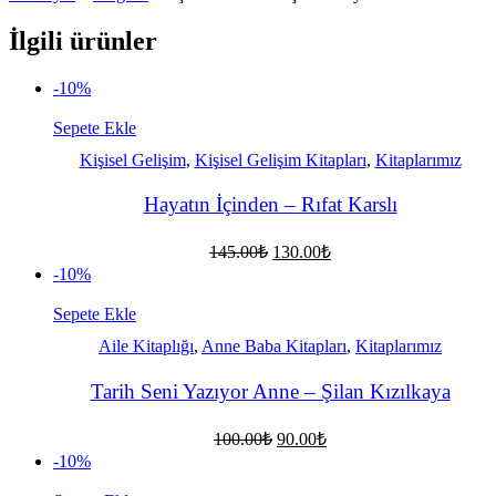
İlgili ürünler
-10%
Sepete Ekle
Kişisel Gelişim
,
Kişisel Gelişim Kitapları
,
Kitaplarımız
Hayatın İçinden – Rıfat Karslı
Orijinal
Şu
145.00
₺
130.00
₺
fiyat:
andaki
-10%
fiyat:
145.00₺.
130.00₺.
Sepete Ekle
Aile Kitaplığı
,
Anne Baba Kitapları
,
Kitaplarımız
Tarih Seni Yazıyor Anne – Şilan Kızılkaya
Orijinal
Şu
100.00
₺
90.00
₺
fiyat:
andaki
-10%
fiyat:
100.00₺.