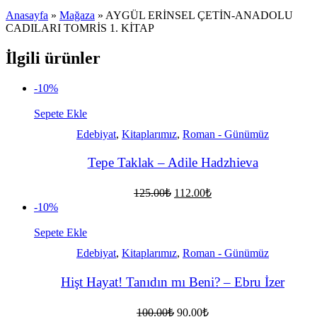
Anasayfa
»
Mağaza
»
AYGÜL ERİNSEL ÇETİN-ANADOLU
CADILARI TOMRİS 1. KİTAP
İlgili ürünler
-10%
Sepete Ekle
Edebiyat
,
Kitaplarımız
,
Roman - Günümüz
Tepe Taklak – Adile Hadzhieva
Orijinal
Şu
125.00
₺
112.00
₺
fiyat:
andaki
-10%
fiyat:
125.00₺.
112.00₺.
Sepete Ekle
Edebiyat
,
Kitaplarımız
,
Roman - Günümüz
Hişt Hayat! Tanıdın mı Beni? – Ebru İzer
Orijinal
Şu
100.00
₺
90.00
₺