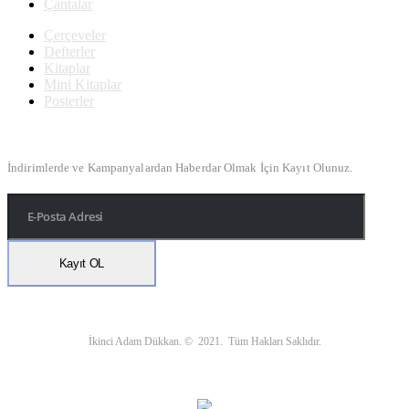
Çantalar
Çerçeveler
Defterler
Kitaplar
Mini Kitaplar
Posterler
Bülten Kayıt
İndirimlerde ve Kampanyalardan Haberdar Olmak İçin Kayıt Olunuz.
İkinci Adam Dükkan. © 2021. Tüm Hakları Saklıdır.