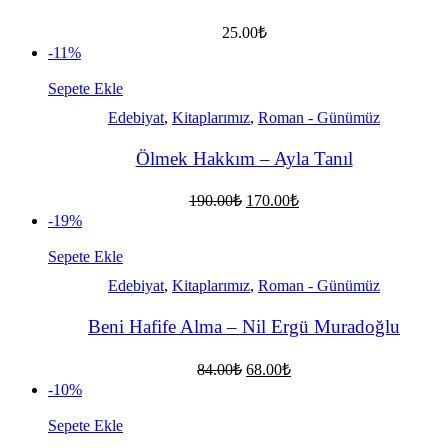
25.00
₺
-11%
Sepete Ekle
Edebiyat
,
Kitaplarımız
,
Roman - Günümüz
Ölmek Hakkım – Ayla Tanıl
Orijinal
Şu
190.00
₺
170.00
₺
fiyat:
andaki
-19%
fiyat:
190.00₺.
170.00₺.
Sepete Ekle
Edebiyat
,
Kitaplarımız
,
Roman - Günümüz
Beni Hafife Alma – Nil Ergü Muradoğlu
Orijinal
Şu
84.00
₺
68.00
₺
fiyat:
andaki
-10%
fiyat:
84.00₺.
68.00₺.
Sepete Ekle