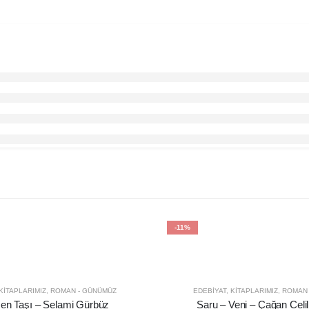
-11%
KITAPLARIMIZ
,
ROMAN - GÜNÜMÜZ
EDEBIYAT
,
KITAPLARIMIZ
,
ROMAN 
en Taşı – Selami Gürbüz
Saru – Veni – Çağan Celil