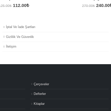
Orijinal
Şu
Orijina
112.00
₺
240.00
125.00
₺
270.00
₺
fiyat:
andaki
fiyat:
125.00₺.
fiyat:
270.00
112.00₺.
İptal Ve İade Şartları
Gizlilik Ve Güvenlik
İletişim
Çerçeveler
Defterler
Kitaplar