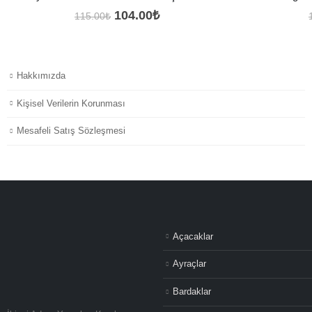
Orijinal
Şu
104.00
₺
115.00
₺
fiyat:
andaki
115.00₺.
fiyat:
104.00₺.
Hakkımızda
Kişisel Verilerin Korunması
Mesafeli Satış Sözleşmesi
Açacaklar
Ayraçlar
Bardaklar