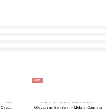
-10%
- GÜNÜMÜZ
EDEBIYAT
,
KITAPLARIMIZ
,
ROMAN - GÜNÜMÜZ
 Cevizci
Gözyaşınım Ben Senin – Melahat Cansızlar