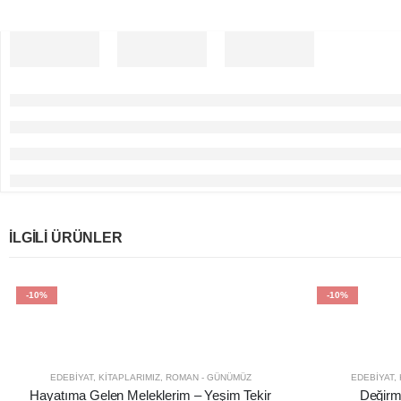
İLGILI ÜRÜNLER
-10%
-10%
EDEBIYAT
,
KITAPLARIMIZ
,
ROMAN - GÜNÜMÜZ
EDEBIYAT
,
Hayatıma Gelen Meleklerim – Yeşim Tekir
Değirm