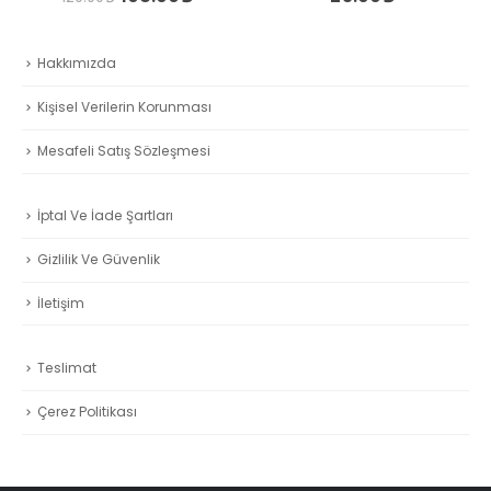
aki
t:
.00₺.
EDEBIYAT
,
KITAPLARIMIZ
,
ROMAN - GÜNÜMÜZ
Tepe Taklak – Adile Hadzhieva
Orijinal
Şu
112.00
₺
125.00
₺
fiyat:
andak
Hakkımızda
125.00₺.
fiyat:
112.00
Kişisel Verilerin Korunması
Mesafeli Satış Sözleşmesi
İptal Ve İade Şartları
Gizlilik Ve Güvenlik
İletişim