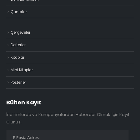
Açacaklar
Ayraçlar
Bardaklar
Bardak Altlıkları
Çantalar
Çerçeveler
Defterler
Kitaplar
Mini Kitaplar
Posterler