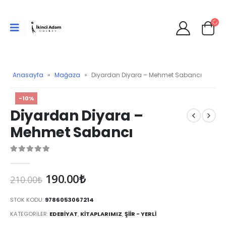
Anasayfa
»
Mağaza
»
Diyardan Diyara – Mehmet Sabancı
-10%
Diyardan Diyara –
Mehmet Sabancı
0
Orijinal
Şu
190.00
₺
210.00
₺
fiyat:
andaki
210.00₺.
fiyat:
STOK KODU:
9786053067214
190.00₺.
KATEGORILER:
EDEBIYAT
,
KITAPLARIMIZ
,
ŞIIR - YERLI