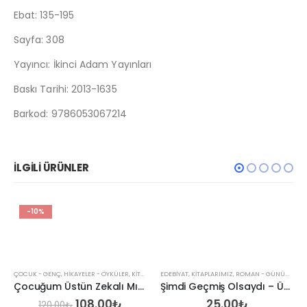
Ebat: 135-195
Sayfa: 308
Yayıncı: İkinci Adam Yayınları
Baskı Tarihi: 2013-1635
Barkod: 9786053067214
İLGILI ÜRÜNLER
-10%
EDEBIYAT
,
KITAPLARIMIZ
,
ROMAN - GÜNÜMÜZ
im Halil Can
Şimdi Geçmiş Olsaydı – Ümit Kokarca
25.00
₺