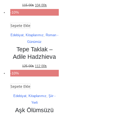
Orijinal
Şu
115.00
₺
104.00
₺
fiyat:
andaki
-10%
115.00₺.
fiyat:
Sepete Ekle
104.00₺.
Edebiyat
,
Kitaplarımız
,
Roman -
Günümüz
Tepe Taklak –
Adile Hadzhieva
Orijinal
Şu
125.00
₺
112.00
₺
fiyat:
andaki
-10%
125.00₺.
fiyat:
Sepete Ekle
112.00₺.
Edebiyat
,
Kitaplarımız
,
Şiir -
Yerli
Aşk Ölümsüzü