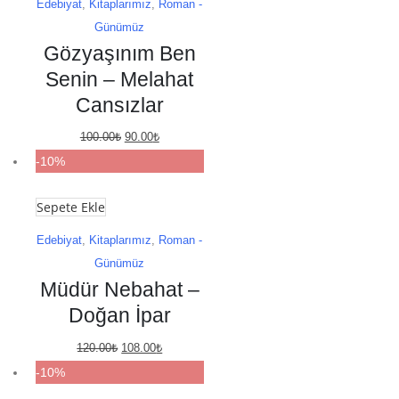
Edebiyat
,
Kitaplarımız
,
Roman -
Günümüz
Gözyaşınım Ben
Senin – Melahat
Cansızlar
Orijinal
Şu
100.00
₺
90.00
₺
fiyat:
andaki
-10%
100.00₺.
fiyat:
Sepete Ekle
90.00₺.
Edebiyat
,
Kitaplarımız
,
Roman -
Günümüz
Müdür Nebahat –
Doğan İpar
Orijinal
Şu
120.00
₺
108.00
₺
fiyat:
andaki
-10%
120.00₺.
fiyat: