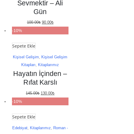
Sevmektir – Ali
Gün
Orijinal
Şu
100.00
₺
90.00
₺
fiyat:
andaki
-10%
100.00₺.
fiyat:
Sepete Ekle
90.00₺.
Kişisel Gelişim
,
Kişisel Gelişim
Kitapları
,
Kitaplarımız
Hayatın İçinden –
Rıfat Karslı
Orijinal
Şu
145.00
₺
130.00
₺
fiyat:
andaki
-10%
145.00₺.
fiyat:
Sepete Ekle
130.00₺.
Edebiyat
,
Kitaplarımız
,
Roman -