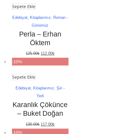
Sepete Ekle
108.00₺.
Edebiyat
,
Kitaplarımız
,
Roman -
Günümüz
Perla – Erhan
Öktem
Orijinal
Şu
125.00
₺
112.00
₺
fiyat:
andaki
-10%
125.00₺.
fiyat:
Sepete Ekle
112.00₺.
Edebiyat
,
Kitaplarımız
,
Şiir -
Yerli
Karanlık Çökünce
– Buket Doğan
Orijinal
Şu
130.00
₺
117.00
₺
fiyat:
andaki
-10%