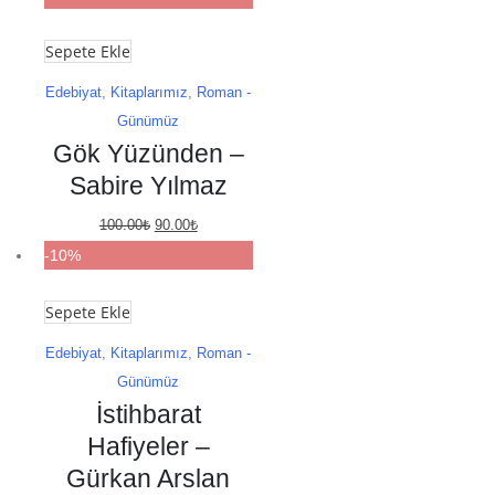
130.00₺.
fiyat:
Sepete Ekle
117.00₺.
Edebiyat
,
Kitaplarımız
,
Roman -
Günümüz
Gök Yüzünden –
Sabire Yılmaz
Orijinal
Şu
100.00
₺
90.00
₺
fiyat:
andaki
-10%
100.00₺.
fiyat:
Sepete Ekle
90.00₺.
Edebiyat
,
Kitaplarımız
,
Roman -
Günümüz
İstihbarat
Hafiyeler –
Gürkan Arslan