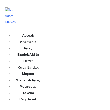
Açacak
Anahtarlık
Ayraç
Bardak Altlığı
Defter
Kupa Bardak
Magnet
Mıknatıslı Ayraç
Mousepad
Takvim
Peg Bebek