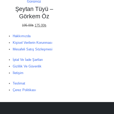
Günümüz
Şeytan Tüyü –
Görkem Öz
Orijinal
Şu
195.00
₺
175.00
₺
fiyat:
andaki
Hakkımızda
195.00₺.
fiyat:
Kişisel Verilerin Korunması
175.00₺.
Mesafeli Satış Sözleşmesi
İptal Ve İade Şartları
Gizlilik Ve Güvenlik
İletişim
Teslimat
Çerez Politikası