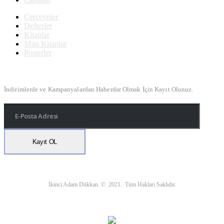
Çerçeveler
Defterler
Kitaplar
Mini Kitaplar
Posterler
Bülten Kayıt
İndirimlerde ve Kampanyalardan Haberdar Olmak İçin Kayıt Olunuz.
İkinci Adam Dükkan. © 2021. Tüm Hakları Saklıdır.