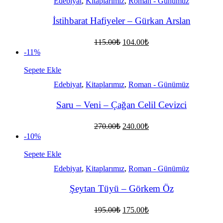
Edebiyat
,
Kitaplarımız
,
Roman - Günümüz
İstihbarat Hafiyeler – Gürkan Arslan
Orijinal
Şu
115.00
₺
104.00
₺
fiyat:
andaki
-11%
fiyat:
115.00₺.
104.00₺.
Sepete Ekle
Edebiyat
,
Kitaplarımız
,
Roman - Günümüz
Saru – Veni – Çağan Celil Cevizci
Orijinal
Şu
270.00
₺
240.00
₺
fiyat:
andaki
-10%
fiyat:
270.00₺.
240.00₺.
Sepete Ekle
Edebiyat
,
Kitaplarımız
,
Roman - Günümüz
Şeytan Tüyü – Görkem Öz
Orijinal
Şu
195.00
₺
175.00
₺
fiyat:
andaki