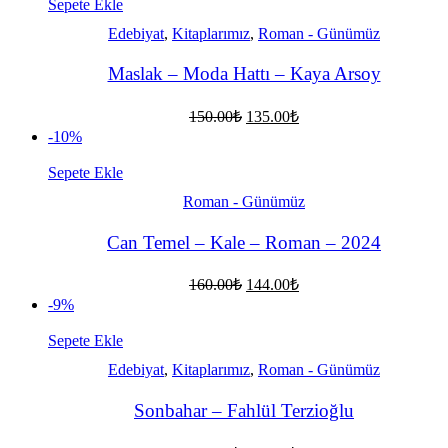
112.00₺.
Sepete Ekle
Edebiyat
,
Kitaplarımız
,
Roman - Günümüz
Maslak – Moda Hattı – Kaya Arsoy
Orijinal
Şu
150.00
₺
135.00
₺
fiyat:
andaki
-10%
fiyat:
150.00₺.
135.00₺.
Sepete Ekle
Roman - Günümüz
Can Temel – Kale – Roman – 2024
Orijinal
Şu
160.00
₺
144.00
₺
fiyat:
andaki
-9%
fiyat:
160.00₺.
144.00₺.
Sepete Ekle
Edebiyat
,
Kitaplarımız
,
Roman - Günümüz
Sonbahar – Fahlül Terzioğlu