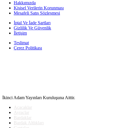
fiyat:
195.00₺.
Hakkımızda
175.00₺.
Kişisel Verilerin Korunması
Mesafeli Satış Sözleşmesi
İptal Ve İade Şartları
Gizlilik Ve Güvenlik
İletişim
Teslimat
Çerez Politikası
İkinci Adam Yayınları Kuruluşuna Aittir.
Açacaklar
Ayraçlar
Bardaklar
Bardak Altlıkları
Çantalar