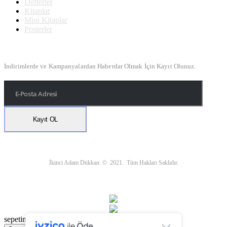
Defterler
Kitaplar
Mini Kitaplar
Posterler
Bülten Kayıt
İndirimlerde ve Kampanyalardan Haberdar Olmak İçin Kayıt Olunuz.
İkinci Adam Dükkan. © 2021. Tüm Hakları Saklıdır.
sepetinize eklendi.