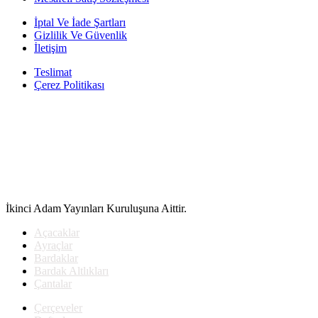
İptal Ve İade Şartları
Gizlilik Ve Güvenlik
İletişim
Teslimat
Çerez Politikası
İkinci Adam Yayınları Kuruluşuna Aittir.
Açacaklar
Ayraçlar
Bardaklar
Bardak Altlıkları
Çantalar
Çerçeveler