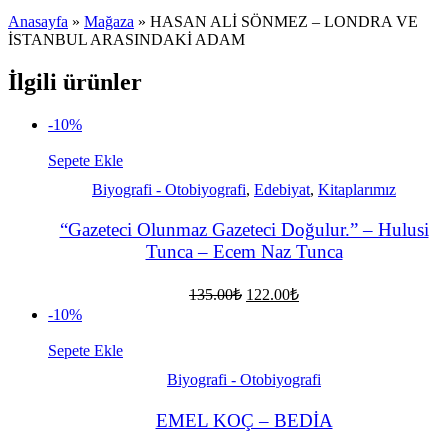
Anasayfa
»
Mağaza
»
HASAN ALİ SÖNMEZ – LONDRA VE
İSTANBUL ARASINDAKİ ADAM
İlgili ürünler
-10%
Sepete Ekle
Biyografi - Otobiyografi
,
Edebiyat
,
Kitaplarımız
“Gazeteci Olunmaz Gazeteci Doğulur.” – Hulusi
Tunca – Ecem Naz Tunca
Orijinal
Şu
135.00
₺
122.00
₺
fiyat:
andaki
-10%
fiyat:
135.00₺.
122.00₺.
Sepete Ekle
Biyografi - Otobiyografi
EMEL KOÇ – BEDİA