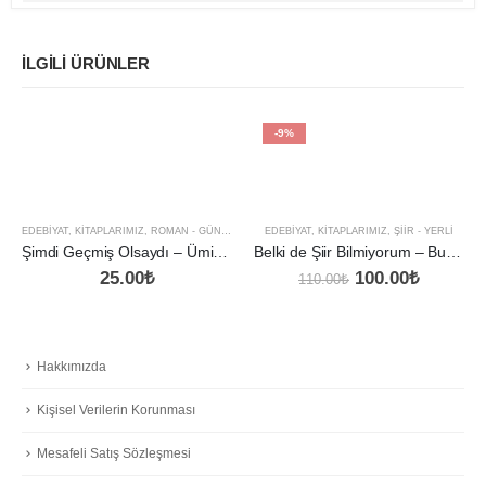
İLGILI ÜRÜNLER
-9%
EDEBIYAT
,
KITAPLARIMIZ
,
ROMAN - GÜNÜMÜZ
EDEBIYAT
,
KITAPLARIMIZ
,
ŞIIR - YERLI
Şimdi Geçmiş Olsaydı – Ümit Kokarca
Belki de Şiir Bilmiyorum – Burak Kal
Orijinal
Şu
25.00
₺
100.00
₺
110.00
₺
fiyat:
andaki
110.00₺.
fiyat:
100.00₺
Hakkımızda
Kişisel Verilerin Korunması
Mesafeli Satış Sözleşmesi