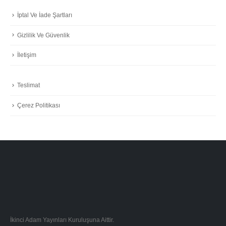
İptal Ve İade Şartları
Gizlilik Ve Güvenlik
İletişim
Teslimat
Çerez Politikası
İkinci Adam Yayınları Kuruluşuna Aittir.