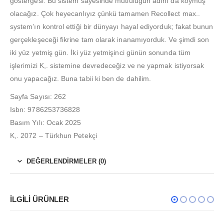
göstergesi. Bu sistem sayesinde mutluluğun adını da koymuş
olacağız. Çok heyecanlıyız çünkü tamamen Recollect max..
system’ın kontrol ettiği bir dünyayı hayal ediyorduk; fakat bunun
gerçekleşeceği fikrine tam olarak inanamıyorduk. Ve şimdi son
iki yüz yetmiş gün. İki yüz yetmişinci günün sonunda tüm
işlerimizi K,. sistemine devredeceğiz ve ne yapmak istiyorsak
onu yapacağız. Buna tabii ki ben de dahilim.
Sayfa Sayısı: 262
Isbn: 9786253736828
Basım Yılı: Ocak 2025
K,. 2072 – Türkhun Petekçi
DEĞERLENDIRMELER (0)
İLGILI ÜRÜNLER