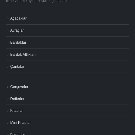
Bardak Altlıkları
Çantalar
Çerçeveler
Defterler
Kitaplar
Mini Kitaplar
Posterler
Bülten Kayıt
İndirimlerde ve Kampanyalardan Haberdar Olmak İçin Kayıt Olunuz.