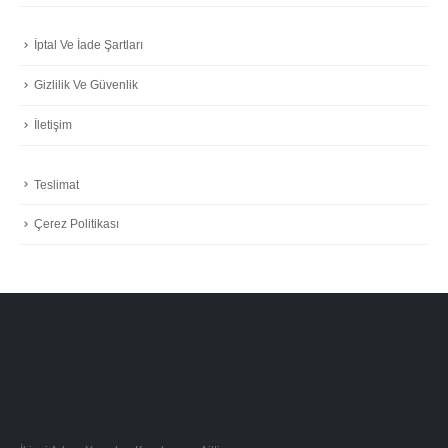
Teslimat
Çerez Politikası
İkinci Adam Yayınları Kuruluşuna Aittir.
Açacaklar
Ayraçlar
Bardaklar