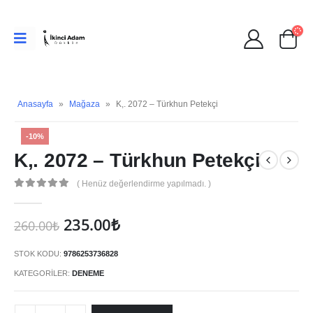
Anasayfa
»
Mağaza
»
K,. 2072 – Türkhun Petekçi
-10%
K,. 2072 – Türkhun Petekçi
( Henüz değerlendirme yapılmadı. )
0
Orijinal
Şu
235.00
₺
260.00
₺
fiyat:
andaki
260.00₺.
fiyat:
STOK KODU:
9786253736828
235.00₺.
KATEGORILER:
DENEME