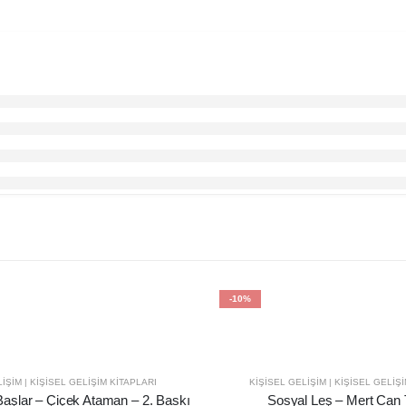
-10%
IŞIM | KIŞISEL GELIŞIM KITAPLARI
KIŞISEL GELIŞIM | KIŞISEL GELIŞ
Başlar – Çiçek Ataman – 2. Baskı
Sosyal Leş – Mert Can 