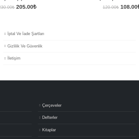
Orijinal
Şu
Orijina
205.00
₺
108.00
230.00
₺
120.00
₺
fiyat:
andaki
fiyat:
230.00₺.
fiyat:
120.00
205.00₺.
İptal Ve İade Şartları
Gizlilik Ve Güvenlik
İletişim
Çerçeveler
Defterler
Kitaplar