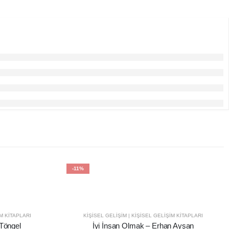
-11%
IM KITAPLARI
KIŞISEL GELIŞIM | KIŞISEL GELIŞIM KITAPLARI
Töngel
İyi İnsan Olmak – Erhan Ayşan