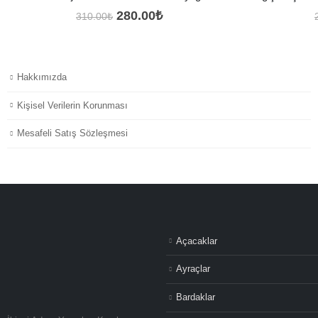
Orijinal
Şu
280.00
₺
310.00
₺
fiyat:
andaki
310.00₺.
fiyat:
280.00₺.
Hakkımızda
Kişisel Verilerin Korunması
Mesafeli Satış Sözleşmesi
Açacaklar
Ayraçlar
Bardaklar