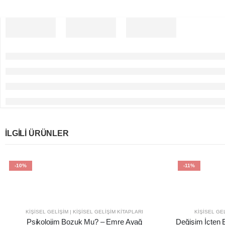
İLGILI ÜRÜNLER
-10%
-11%
KIŞISEL GELIŞIM | KIŞISEL GELIŞIM KITAPLARI
KIŞISEL GEL
Psikolojim Bozuk Mu? – Emre Ayağ
Değişim İçten 