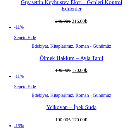
Gıyasettin Keyhüsrev Eker – Genleri Kontrol
Edilenler
Orijinal
Şu
240.00
₺
216.00
₺
fiyat:
andaki
-11%
fiyat:
240.00₺.
216.00₺.
Sepete Ekle
Edebiyat
,
Kitaplarımız
,
Roman - Günümüz
Ölmek Hakkım – Ayla Tanıl
Orijinal
Şu
190.00
₺
170.00
₺
fiyat:
andaki
-11%
fiyat:
190.00₺.
170.00₺.
Sepete Ekle
Edebiyat
,
Kitaplarımız
,
Roman - Günümüz
Yelkovan – İpek Suda
Orijinal
Şu
190.00
₺
170.00
₺
fiyat:
andaki
-19%
fiyat:
190.00₺.