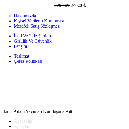
Orijinal
Şu
270.00
₺
240.00
₺
fiyat:
andaki
fiyat:
270.00₺.
Hakkımızda
240.00₺.
Kişisel Verilerin Korunması
Mesafeli Satış Sözleşmesi
İptal Ve İade Şartları
Gizlilik Ve Güvenlik
İletişim
Teslimat
Çerez Politikası
İkinci Adam Yayınları Kuruluşuna Aittir.
Açacaklar
Ayraçlar