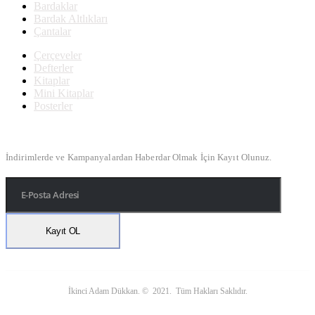
Bardaklar
Bardak Altlıkları
Çantalar
Çerçeveler
Defterler
Kitaplar
Mini Kitaplar
Posterler
Bülten Kayıt
İndirimlerde ve Kampanyalardan Haberdar Olmak İçin Kayıt Olunuz.
İkinci Adam Dükkan. © 2021. Tüm Hakları Saklıdır.