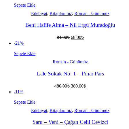
170.00₺.
Sepete Ekle
Edebiyat
,
Kitaplarımız
,
Roman - Günümüz
Beni Hafife Alma – Nil Ergü Muradoğlu
Orijinal
Şu
84.00
₺
68.00
₺
fiyat:
andaki
-21%
fiyat:
84.00₺.
68.00₺.
Sepete Ekle
Roman - Günümüz
Lale Sokak No: 1 – Pınar Pars
Orijinal
Şu
480.00
₺
380.00
₺
fiyat:
andaki
-11%
fiyat:
480.00₺.
380.00₺.
Sepete Ekle
Edebiyat
,
Kitaplarımız
,
Roman - Günümüz
Saru – Veni – Çağan Celil Cevizci