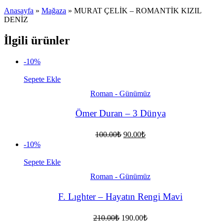
Anasayfa
»
Mağaza
»
MURAT ÇELİK – ROMANTİK KIZIL
DENİZ
İlgili ürünler
-10%
Sepete Ekle
Roman - Günümüz
Ömer Duran – 3 Dünya
Orijinal
Şu
100.00
₺
90.00
₺
fiyat:
andaki
-10%
fiyat:
100.00₺.
90.00₺.
Sepete Ekle
Roman - Günümüz
F. Lıghter – Hayatın Rengi Mavi
Orijinal
Şu
210.00
₺
190.00
₺