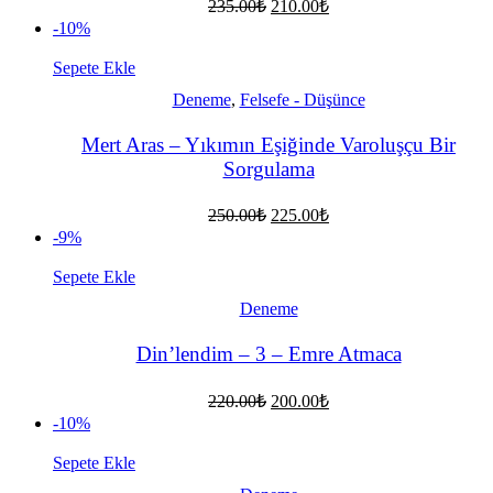
Orijinal
Şu
235.00
₺
210.00
₺
fiyat:
andaki
-10%
fiyat:
235.00₺.
210.00₺.
Sepete Ekle
Deneme
,
Felsefe - Düşünce
Mert Aras – Yıkımın Eşiğinde Varoluşçu Bir
Sorgulama
Orijinal
Şu
250.00
₺
225.00
₺
fiyat:
andaki
-9%
fiyat:
250.00₺.
225.00₺.
Sepete Ekle
Deneme
Din’lendim – 3 – Emre Atmaca
Orijinal
Şu
220.00
₺
200.00
₺
fiyat:
andaki
-10%
fiyat:
220.00₺.
200.00₺.
Sepete Ekle