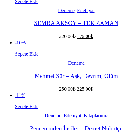
180.00₺.
Sepete Ekle
Deneme
,
Edebiyat
SEMRA AKSOY – TEK ZAMAN
Orijinal
Şu
220.00
₺
176.00
₺
fiyat:
andaki
-10%
fiyat:
220.00₺.
176.00₺.
Sepete Ekle
Deneme
Mehmet Sür – Aşk, Devrim, Ölüm
Orijinal
Şu
250.00
₺
225.00
₺
fiyat:
andaki
-11%
fiyat:
250.00₺.
225.00₺.
Sepete Ekle
Deneme
,
Edebiyat
,
Kitaplarımız
Penceremden İnciler – Demet Nohutçu