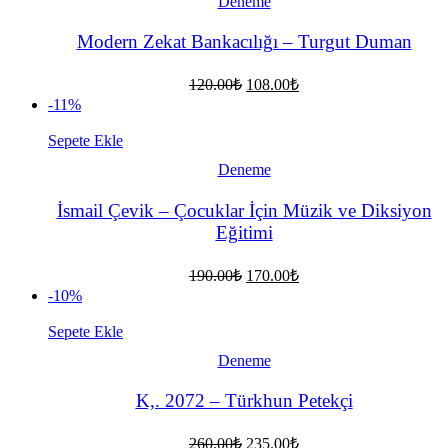
Deneme
Modern Zekat Bankacılığı – Turgut Duman
Orijinal
Şu
120.00
₺
108.00
₺
fiyat:
andaki
-11%
fiyat:
120.00₺.
108.00₺.
Sepete Ekle
Deneme
İsmail Çevik – Çocuklar İçin Müzik ve Diksiyon
Eğitimi
Orijinal
Şu
190.00
₺
170.00
₺
fiyat:
andaki
-10%
fiyat:
190.00₺.
170.00₺.
Sepete Ekle
Deneme
K,. 2072 – Türkhun Petekçi
Orijinal
Şu
260.00
₺
235.00
₺