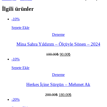
İlgili ürünler
-10%
Sepete Ekle
Deneme
Mina Sahra Yıldırım – Ölçüyle Sönen – 2024
Orijinal
Şu
100.00
₺
90.00
₺
fiyat:
andaki
-10%
fiyat:
100.00₺.
90.00₺.
Sepete Ekle
Deneme
Herkes İçine Sürgün – Mehmet Ak
Orijinal
Şu
200.00
₺
180.00
₺
fiyat:
andaki
-20%
fiyat:
200.00₺.