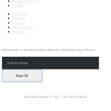
Bardak Altlıkları
Çantalar
Çerçeveler
Defterler
Kitaplar
Mini Kitaplar
Posterler
Bülten Kayıt
İndirimlerde ve Kampanyalardan Haberdar Olmak İçin Kayıt Olunuz.
İkinci Adam Dükkan. © 2021. Tüm Hakları Saklıdır.